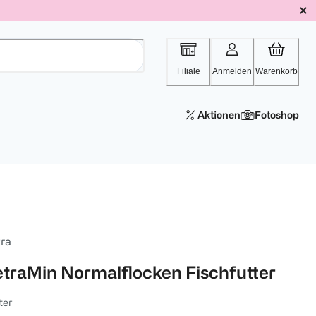
Filiale
Anmelden
Warenkorb
Aktionen
Fotoshop
tra
etraMin Normalflocken Fischfutter
iter