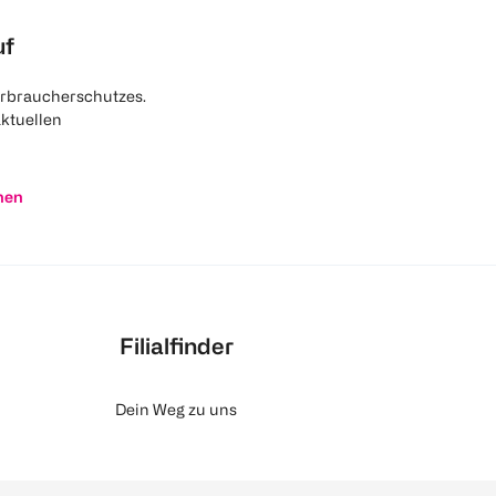
uf
rbraucherschutzes.
aktuellen
nen
Filialfinder
Dein Weg zu uns