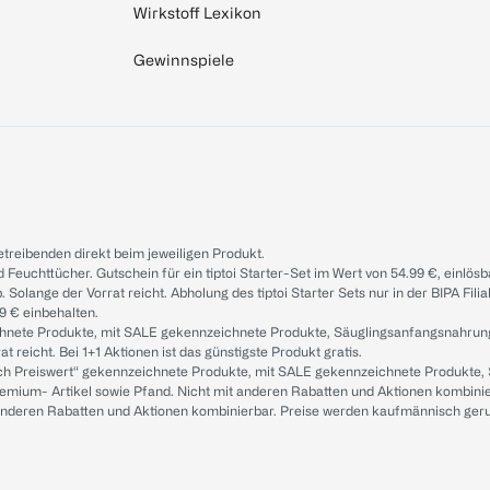
Wirkstoff Lexikon
Gewinnspiele
treibenden direkt beim jeweiligen Produkt.
d Feuchttücher. Gutschein für ein tiptoi Starter-Set im Wert von 54.99 €, einlö
. Solange der Vorrat reicht. Abholung des tiptoi Starter Sets nur in der BIPA Fil
9 € einbehalten.
ichnete Produkte, mit SALE gekennzeichnete Produkte, Säuglingsanfangsnahrun
reicht. Bei 1+1 Aktionen ist das günstigste Produkt gratis.
ach Preiswert“ gekennzeichnete Produkte, mit SALE gekennzeichnete Produkte,
remium- Artikel sowie Pfand. Nicht mit anderen Rabatten und Aktionen kombini
t anderen Rabatten und Aktionen kombinierbar. Preise werden kaufmännisch ger