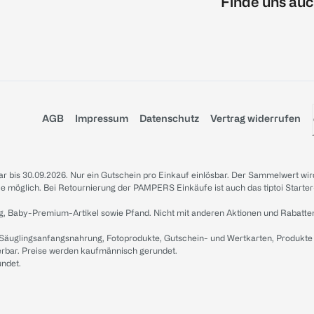
Finde uns auc
AGB
Impressum
Datenschutz
Vertrag widerrufen
sbar bis 30.09.2026. Nur ein Gutschein pro Einkauf einlösbar. Der Sammelwert wir
iale möglich. Bei Retournierung der PAMPERS Einkäufe ist auch das tiptoi Starter
g, Baby-Premium-Artikel sowie Pfand. Nicht mit anderen Aktionen und Rabatte
 Säuglingsanfangsnahrung, Fotoprodukte, Gutschein- und Wertkarten, Produkte
erbar. Preise werden kaufmännisch gerundet.
undet.