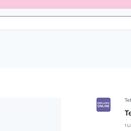
Te
T
1 L