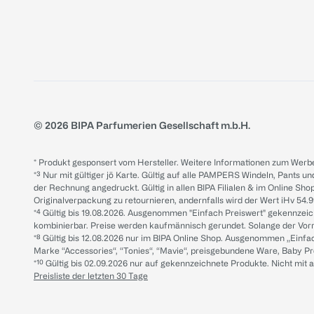
© 2026 BIPA Parfumerien Gesellschaft m.b.H.
* Produkt gesponsert vom Hersteller. Weitere Informationen zum Werbe
*³ Nur mit gültiger jö Karte. Gültig auf alle PAMPERS Windeln, Pants un
der Rechnung angedruckt. Gültig in allen BIPA Filialen & im Online Shop
Originalverpackung zu retournieren, andernfalls wird der Wert iHv 54.9
*⁴ Gültig bis 19.08.2026. Ausgenommen "Einfach Preiswert" gekennze
kombinierbar. Preise werden kaufmännisch gerundet. Solange der Vorrat 
*⁸ Gültig bis 12.08.2026 nur im BIPA Online Shop. Ausgenommen „Einf
Marke “Accessories“, “Tonies“, “Mavie“, preisgebundene Ware, Baby P
*¹⁰ Gültig bis 02.09.2026 nur auf gekennzeichnete Produkte. Nicht mi
Preisliste der letzten 30 Tage