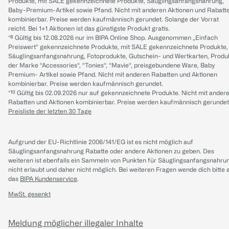
Produkte, mit SALE gekennzeichnete Produkte, Säuglingsanfangsnahrung,
Baby-Premium-Artikel sowie Pfand. Nicht mit anderen Aktionen und Rabatt
kombinierbar. Preise werden kaufmännisch gerundet. Solange der Vorrat
reicht. Bei 1+1 Aktionen ist das günstigste Produkt gratis.
*⁸ Gültig bis 12.08.2026 nur im BIPA Online Shop. Ausgenommen „Einfach
Preiswert“ gekennzeichnete Produkte, mit SALE gekennzeichnete Produkte,
Säuglingsanfangsnahrung, Fotoprodukte, Gutschein- und Wertkarten, Produ
der Marke “Accessories“, “Tonies“, “Mavie“, preisgebundene Ware, Baby
Premium- Artikel sowie Pfand. Nicht mit anderen Rabatten und Aktionen
kombinierbar. Preise werden kaufmännisch gerundet.
*¹⁰ Gültig bis 02.09.2026 nur auf gekennzeichnete Produkte. Nicht mit ander
Rabatten und Aktionen kombinierbar. Preise werden kaufmännisch gerundet
Preisliste der letzten 30 Tage
Aufgrund der EU-Richtlinie 2006/141/EG ist es nicht möglich auf
Säuglingsanfangsnahrung Rabatte oder andere Aktionen zu geben. Des
weiteren ist ebenfalls ein Sammeln von Punkten für Säuglingsanfangsnahru
nicht erlaubt und daher nicht möglich.
Bei weiteren Fragen wende dich bitte 
das
BIPA Kundenservice
.
MwSt. gesenkt
Meldung möglicher illegaler Inhalte