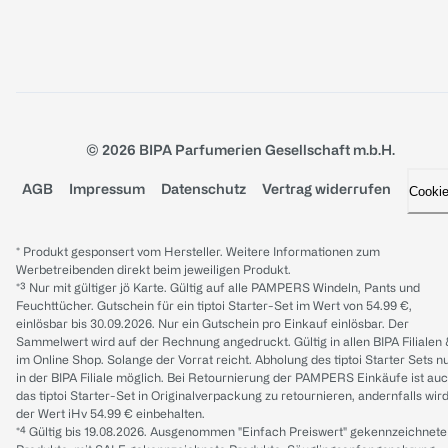
© 2026 BIPA Parfumerien Gesellschaft m.b.H.
AGB
Impressum
Datenschutz
Vertrag widerrufen
Cooki
* Produkt gesponsert vom Hersteller. Weitere Informationen zum
Werbetreibenden direkt beim jeweiligen Produkt.
*³ Nur mit gültiger jö Karte. Gültig auf alle PAMPERS Windeln, Pants und
Feuchttücher. Gutschein für ein tiptoi Starter-Set im Wert von 54.99 €,
einlösbar bis 30.09.2026. Nur ein Gutschein pro Einkauf einlösbar. Der
Sammelwert wird auf der Rechnung angedruckt. Gültig in allen BIPA Filialen
im Online Shop. Solange der Vorrat reicht. Abholung des tiptoi Starter Sets n
in der BIPA Filiale möglich. Bei Retournierung der PAMPERS Einkäufe ist au
das tiptoi Starter-Set in Originalverpackung zu retournieren, andernfalls wir
der Wert iHv 54.99 € einbehalten.
*⁴ Gültig bis 19.08.2026. Ausgenommen "Einfach Preiswert" gekennzeichnete