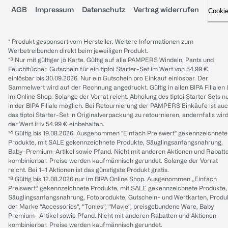
AGB
Impressum
Datenschutz
Vertrag widerrufen
Cooki
* Produkt gesponsert vom Hersteller. Weitere Informationen zum
Werbetreibenden direkt beim jeweiligen Produkt.
*³ Nur mit gültiger jö Karte. Gültig auf alle PAMPERS Windeln, Pants und
Feuchttücher. Gutschein für ein tiptoi Starter-Set im Wert von 54.99 €,
einlösbar bis 30.09.2026. Nur ein Gutschein pro Einkauf einlösbar. Der
Sammelwert wird auf der Rechnung angedruckt. Gültig in allen BIPA Filialen
im Online Shop. Solange der Vorrat reicht. Abholung des tiptoi Starter Sets n
in der BIPA Filiale möglich. Bei Retournierung der PAMPERS Einkäufe ist au
das tiptoi Starter-Set in Originalverpackung zu retournieren, andernfalls wir
der Wert iHv 54.99 € einbehalten.
*⁴ Gültig bis 19.08.2026. Ausgenommen "Einfach Preiswert" gekennzeichnete
Produkte, mit SALE gekennzeichnete Produkte, Säuglingsanfangsnahrung,
Baby-Premium-Artikel sowie Pfand. Nicht mit anderen Aktionen und Rabatt
kombinierbar. Preise werden kaufmännisch gerundet. Solange der Vorrat
reicht. Bei 1+1 Aktionen ist das günstigste Produkt gratis.
*⁸ Gültig bis 12.08.2026 nur im BIPA Online Shop. Ausgenommen „Einfach
Preiswert“ gekennzeichnete Produkte, mit SALE gekennzeichnete Produkte,
Säuglingsanfangsnahrung, Fotoprodukte, Gutschein- und Wertkarten, Produ
der Marke “Accessories“, “Tonies“, “Mavie“, preisgebundene Ware, Baby
Premium- Artikel sowie Pfand. Nicht mit anderen Rabatten und Aktionen
kombinierbar. Preise werden kaufmännisch gerundet.