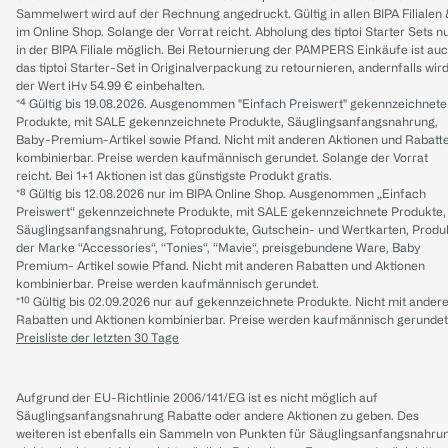
Sammelwert wird auf der Rechnung angedruckt. Gültig in allen BIPA Filialen
im Online Shop. Solange der Vorrat reicht. Abholung des tiptoi Starter Sets n
in der BIPA Filiale möglich. Bei Retournierung der PAMPERS Einkäufe ist au
das tiptoi Starter-Set in Originalverpackung zu retournieren, andernfalls wir
der Wert iHv 54.99 € einbehalten.
*⁴ Gültig bis 19.08.2026. Ausgenommen "Einfach Preiswert" gekennzeichnete
Produkte, mit SALE gekennzeichnete Produkte, Säuglingsanfangsnahrung,
Baby-Premium-Artikel sowie Pfand. Nicht mit anderen Aktionen und Rabatt
kombinierbar. Preise werden kaufmännisch gerundet. Solange der Vorrat
reicht. Bei 1+1 Aktionen ist das günstigste Produkt gratis.
*⁸ Gültig bis 12.08.2026 nur im BIPA Online Shop. Ausgenommen „Einfach
Preiswert“ gekennzeichnete Produkte, mit SALE gekennzeichnete Produkte,
Säuglingsanfangsnahrung, Fotoprodukte, Gutschein- und Wertkarten, Produ
der Marke “Accessories“, “Tonies“, “Mavie“, preisgebundene Ware, Baby
Premium- Artikel sowie Pfand. Nicht mit anderen Rabatten und Aktionen
kombinierbar. Preise werden kaufmännisch gerundet.
*¹⁰ Gültig bis 02.09.2026 nur auf gekennzeichnete Produkte. Nicht mit ander
Rabatten und Aktionen kombinierbar. Preise werden kaufmännisch gerundet
Preisliste der letzten 30 Tage
Aufgrund der EU-Richtlinie 2006/141/EG ist es nicht möglich auf
Säuglingsanfangsnahrung Rabatte oder andere Aktionen zu geben. Des
weiteren ist ebenfalls ein Sammeln von Punkten für Säuglingsanfangsnahru