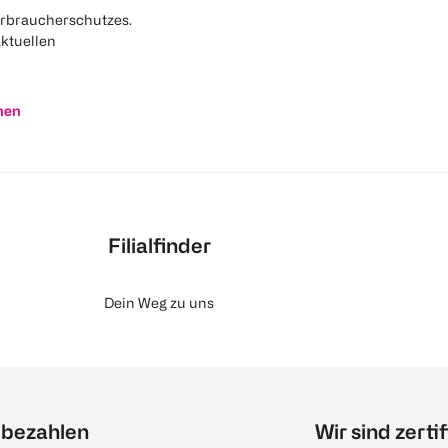
rbraucherschutzes.
aktuellen
nen
Filialfinder
Dein Weg zu uns
 bezahlen
Wir sind zertif