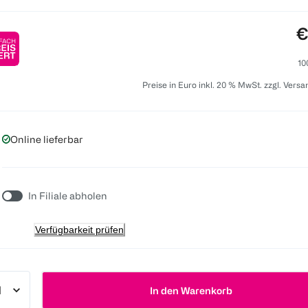
P
€
10
Preise in Euro inkl. 20 % MwSt. zzgl. Vers
Online lieferbar
In Filiale abholen
Verfügbarkeit prüfen
In den Warenkorb