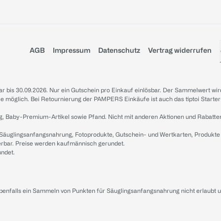
AGB
Impressum
Datenschutz
Vertrag widerrufen
sbar bis 30.09.2026. Nur ein Gutschein pro Einkauf einlösbar. Der Sammelwert wir
iale möglich. Bei Retournierung der PAMPERS Einkäufe ist auch das tiptoi Starter
g, Baby-Premium-Artikel sowie Pfand. Nicht mit anderen Aktionen und Rabatte
 Säuglingsanfangsnahrung, Fotoprodukte, Gutschein- und Wertkarten, Produkte
erbar. Preise werden kaufmännisch gerundet.
undet.
ebenfalls ein Sammeln von Punkten für Säuglingsanfangsnahrung nicht erlaubt 