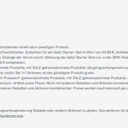
treibenden direkt beim jeweiligen Produkt.
d Feuchttücher. Gutschein für ein tiptoi Starter-Set im Wert von 54.99 €, einlö
. Solange der Vorrat reicht. Abholung des tiptoi Starter Sets nur in der BIPA Fil
9 € einbehalten.
ichnete Produkte, mit SALE gekennzeichnete Produkte, Säuglingsanfangsnahrun
reicht. Bei 1+1 Aktionen ist das günstigste Produkt gratis.
ach Preiswert“ gekennzeichnete Produkte, mit SALE gekennzeichnete Produkte,
remium- Artikel sowie Pfand. Nicht mit anderen Rabatten und Aktionen kombini
t anderen Rabatten und Aktionen kombinierbar. Preise werden kaufmännisch ger
lingsanfangsnahrung Rabatte oder andere Aktionen zu geben. Des weiteren ist 
 Kundenservice
.