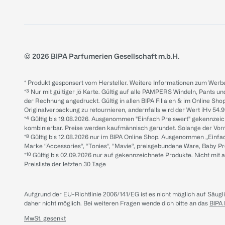
© 2026 BIPA Parfumerien Gesellschaft m.b.H.
* Produkt gesponsert vom Hersteller. Weitere Informationen zum Werbe
*³ Nur mit gültiger jö Karte. Gültig auf alle PAMPERS Windeln, Pants un
der Rechnung angedruckt. Gültig in allen BIPA Filialen & im Online Shop
Originalverpackung zu retournieren, andernfalls wird der Wert iHv 54.9
*⁴ Gültig bis 19.08.2026. Ausgenommen "Einfach Preiswert" gekennze
kombinierbar. Preise werden kaufmännisch gerundet. Solange der Vorrat 
*⁸ Gültig bis 12.08.2026 nur im BIPA Online Shop. Ausgenommen „Einf
Marke “Accessories“, “Tonies“, “Mavie“, preisgebundene Ware, Baby P
*¹⁰ Gültig bis 02.09.2026 nur auf gekennzeichnete Produkte. Nicht mi
Preisliste der letzten 30 Tage
Aufgrund der EU-Richtlinie 2006/141/EG ist es nicht möglich auf Säug
daher nicht möglich.
Bei weiteren Fragen wende dich bitte an das
BIPA
MwSt. gesenkt