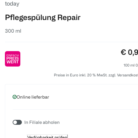
today
Pflegespülung Repair
300 ml
Preis
€ 0,
100 ml 0
Preise in Euro inkl. 20 % MwSt. zzgl. Versandkos
Online lieferbar
In Filiale abholen
Verfügbarkeit prüfen