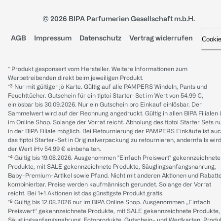
© 2026 BIPA Parfumerien Gesellschaft m.b.H.
AGB
Impressum
Datenschutz
Vertrag widerrufen
Cooki
* Produkt gesponsert vom Hersteller. Weitere Informationen zum
Werbetreibenden direkt beim jeweiligen Produkt.
*³ Nur mit gültiger jö Karte. Gültig auf alle PAMPERS Windeln, Pants und
Feuchttücher. Gutschein für ein tiptoi Starter-Set im Wert von 54.99 €,
einlösbar bis 30.09.2026. Nur ein Gutschein pro Einkauf einlösbar. Der
Sammelwert wird auf der Rechnung angedruckt. Gültig in allen BIPA Filialen
im Online Shop. Solange der Vorrat reicht. Abholung des tiptoi Starter Sets n
in der BIPA Filiale möglich. Bei Retournierung der PAMPERS Einkäufe ist au
das tiptoi Starter-Set in Originalverpackung zu retournieren, andernfalls wir
der Wert iHv 54.99 € einbehalten.
*⁴ Gültig bis 19.08.2026. Ausgenommen "Einfach Preiswert" gekennzeichnete
Produkte, mit SALE gekennzeichnete Produkte, Säuglingsanfangsnahrung,
Baby-Premium-Artikel sowie Pfand. Nicht mit anderen Aktionen und Rabatt
kombinierbar. Preise werden kaufmännisch gerundet. Solange der Vorrat
reicht. Bei 1+1 Aktionen ist das günstigste Produkt gratis.
*⁸ Gültig bis 12.08.2026 nur im BIPA Online Shop. Ausgenommen „Einfach
Preiswert“ gekennzeichnete Produkte, mit SALE gekennzeichnete Produkte,
Säuglingsanfangsnahrung, Fotoprodukte, Gutschein- und Wertkarten, Produ