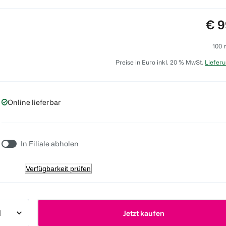
Pre
€ 9
100 
Preise in Euro inkl. 20 % MwSt.
Lieferu
Online lieferbar
In Filiale abholen
Verfügbarkeit prüfen
Jetzt kaufen