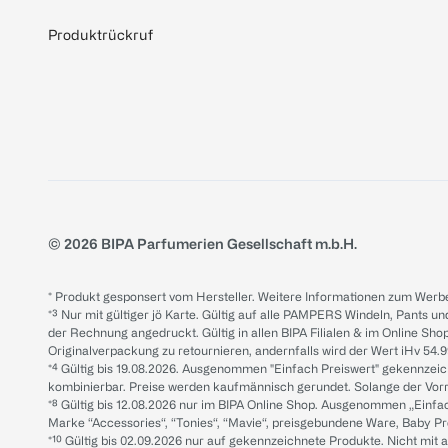
Produktrückruf
© 2026 BIPA Parfumerien Gesellschaft m.b.H.
* Produkt gesponsert vom Hersteller. Weitere Informationen zum Werbe
*³ Nur mit gültiger jö Karte. Gültig auf alle PAMPERS Windeln, Pants un
der Rechnung angedruckt. Gültig in allen BIPA Filialen & im Online Shop
Originalverpackung zu retournieren, andernfalls wird der Wert iHv 54.9
*⁴ Gültig bis 19.08.2026. Ausgenommen "Einfach Preiswert" gekennze
kombinierbar. Preise werden kaufmännisch gerundet. Solange der Vorrat 
*⁸ Gültig bis 12.08.2026 nur im BIPA Online Shop. Ausgenommen „Einf
Marke “Accessories“, “Tonies“, “Mavie“, preisgebundene Ware, Baby P
*¹⁰ Gültig bis 02.09.2026 nur auf gekennzeichnete Produkte. Nicht mi