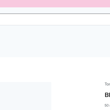
To
B
50 