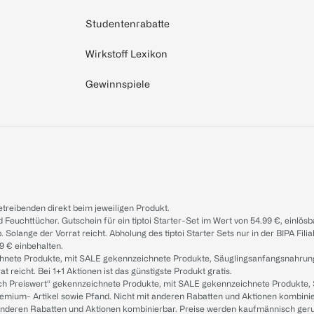
Studentenrabatte
Wirkstoff Lexikon
Gewinnspiele
treibenden direkt beim jeweiligen Produkt.
d Feuchttücher. Gutschein für ein tiptoi Starter-Set im Wert von 54.99 €, einlö
. Solange der Vorrat reicht. Abholung des tiptoi Starter Sets nur in der BIPA Fil
9 € einbehalten.
ichnete Produkte, mit SALE gekennzeichnete Produkte, Säuglingsanfangsnahrun
reicht. Bei 1+1 Aktionen ist das günstigste Produkt gratis.
ach Preiswert“ gekennzeichnete Produkte, mit SALE gekennzeichnete Produkte,
remium- Artikel sowie Pfand. Nicht mit anderen Rabatten und Aktionen kombini
t anderen Rabatten und Aktionen kombinierbar. Preise werden kaufmännisch ger