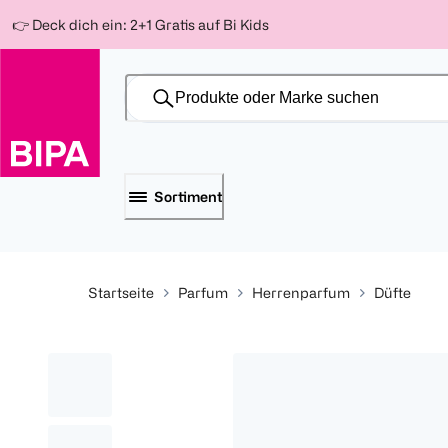
Weiter
Für
Für
Für
👉 Deck dich ein: 2+1 Gratis auf Bi Kids
zum
300 Ös
500 Ös
150 Ös
Inhalt
-20%
-10%
-15%
Sortiment
Startseite
Parfum
Herrenparfum
Düfte