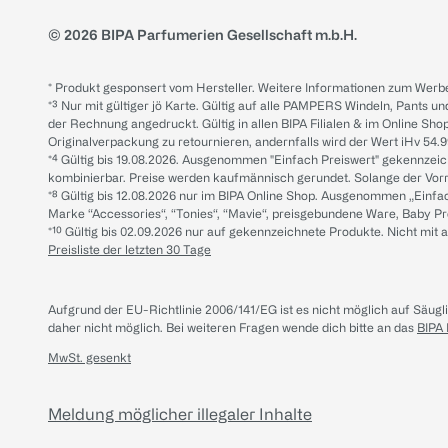
© 2026 BIPA Parfumerien Gesellschaft m.b.H.
* Produkt gesponsert vom Hersteller. Weitere Informationen zum Werbe
*³ Nur mit gültiger jö Karte. Gültig auf alle PAMPERS Windeln, Pants un
der Rechnung angedruckt. Gültig in allen BIPA Filialen & im Online Shop
Originalverpackung zu retournieren, andernfalls wird der Wert iHv 54.9
*⁴ Gültig bis 19.08.2026. Ausgenommen "Einfach Preiswert" gekennze
kombinierbar. Preise werden kaufmännisch gerundet. Solange der Vorrat 
*⁸ Gültig bis 12.08.2026 nur im BIPA Online Shop. Ausgenommen „Einf
Marke “Accessories“, “Tonies“, “Mavie“, preisgebundene Ware, Baby P
*¹⁰ Gültig bis 02.09.2026 nur auf gekennzeichnete Produkte. Nicht mi
Preisliste der letzten 30 Tage
Aufgrund der EU-Richtlinie 2006/141/EG ist es nicht möglich auf Säug
daher nicht möglich.
Bei weiteren Fragen wende dich bitte an das
BIPA
MwSt. gesenkt
Meldung möglicher illegaler Inhalte