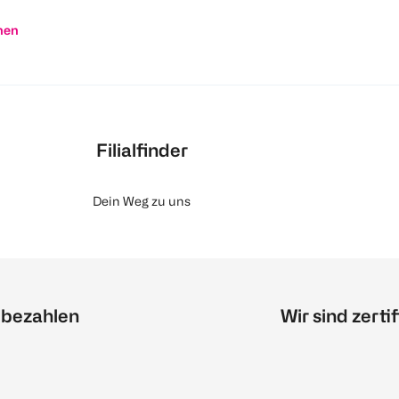
nen
Filialfinder
Dein Weg zu uns
 bezahlen
Wir sind zertif