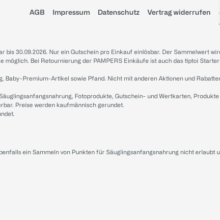
AGB
Impressum
Datenschutz
Vertrag widerrufen
sbar bis 30.09.2026. Nur ein Gutschein pro Einkauf einlösbar. Der Sammelwert wir
iale möglich. Bei Retournierung der PAMPERS Einkäufe ist auch das tiptoi Starter
g, Baby-Premium-Artikel sowie Pfand. Nicht mit anderen Aktionen und Rabatte
 Säuglingsanfangsnahrung, Fotoprodukte, Gutschein- und Wertkarten, Produkte
erbar. Preise werden kaufmännisch gerundet.
undet.
ebenfalls ein Sammeln von Punkten für Säuglingsanfangsnahrung nicht erlaubt 