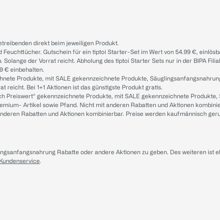
treibenden direkt beim jeweiligen Produkt.
d Feuchttücher. Gutschein für ein tiptoi Starter-Set im Wert von 54.99 €, einlö
. Solange der Vorrat reicht. Abholung des tiptoi Starter Sets nur in der BIPA Fil
9 € einbehalten.
ichnete Produkte, mit SALE gekennzeichnete Produkte, Säuglingsanfangsnahrun
reicht. Bei 1+1 Aktionen ist das günstigste Produkt gratis.
ach Preiswert“ gekennzeichnete Produkte, mit SALE gekennzeichnete Produkte,
remium- Artikel sowie Pfand. Nicht mit anderen Rabatten und Aktionen kombini
t anderen Rabatten und Aktionen kombinierbar. Preise werden kaufmännisch ger
lingsanfangsnahrung Rabatte oder andere Aktionen zu geben. Des weiteren ist 
 Kundenservice
.