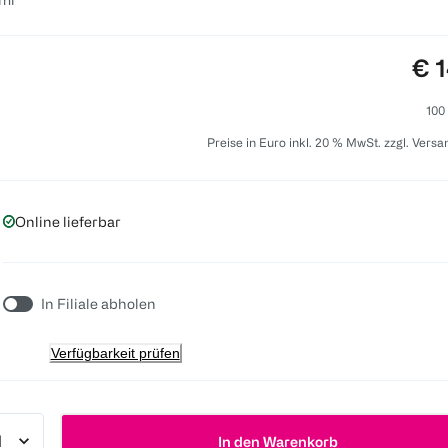
Pre
€ 1
100
Preise in Euro inkl. 20 % MwSt. zzgl. Vers
Online lieferbar
In Filiale abholen
Verfügbarkeit prüfen
In den Warenkorb