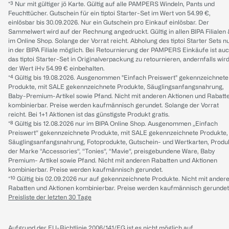
*³ Nur mit gültiger jö Karte. Gültig auf alle PAMPERS Windeln, Pants und
Feuchttücher. Gutschein für ein tiptoi Starter-Set im Wert von 54.99 €,
einlösbar bis 30.09.2026. Nur ein Gutschein pro Einkauf einlösbar. Der
Sammelwert wird auf der Rechnung angedruckt. Gültig in allen BIPA Filialen
im Online Shop. Solange der Vorrat reicht. Abholung des tiptoi Starter Sets n
in der BIPA Filiale möglich. Bei Retournierung der PAMPERS Einkäufe ist au
das tiptoi Starter-Set in Originalverpackung zu retournieren, andernfalls wir
der Wert iHv 54.99 € einbehalten.
*⁴ Gültig bis 19.08.2026. Ausgenommen "Einfach Preiswert" gekennzeichnete
Produkte, mit SALE gekennzeichnete Produkte, Säuglingsanfangsnahrung,
Baby-Premium-Artikel sowie Pfand. Nicht mit anderen Aktionen und Rabatt
kombinierbar. Preise werden kaufmännisch gerundet. Solange der Vorrat
reicht. Bei 1+1 Aktionen ist das günstigste Produkt gratis.
*⁸ Gültig bis 12.08.2026 nur im BIPA Online Shop. Ausgenommen „Einfach
Preiswert“ gekennzeichnete Produkte, mit SALE gekennzeichnete Produkte,
Säuglingsanfangsnahrung, Fotoprodukte, Gutschein- und Wertkarten, Produ
der Marke “Accessories“, “Tonies“, “Mavie“, preisgebundene Ware, Baby
Premium- Artikel sowie Pfand. Nicht mit anderen Rabatten und Aktionen
kombinierbar. Preise werden kaufmännisch gerundet.
*¹⁰ Gültig bis 02.09.2026 nur auf gekennzeichnete Produkte. Nicht mit ander
Rabatten und Aktionen kombinierbar. Preise werden kaufmännisch gerundet
Preisliste der letzten 30 Tage
Aufgrund der EU-Richtlinie 2006/141/EG ist es nicht möglich auf