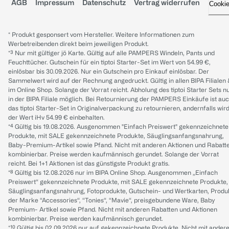
AGB
Impressum
Datenschutz
Vertrag widerrufen
Cooki
* Produkt gesponsert vom Hersteller. Weitere Informationen zum
Werbetreibenden direkt beim jeweiligen Produkt.
*³ Nur mit gültiger jö Karte. Gültig auf alle PAMPERS Windeln, Pants und
Feuchttücher. Gutschein für ein tiptoi Starter-Set im Wert von 54.99 €,
einlösbar bis 30.09.2026. Nur ein Gutschein pro Einkauf einlösbar. Der
Sammelwert wird auf der Rechnung angedruckt. Gültig in allen BIPA Filialen
im Online Shop. Solange der Vorrat reicht. Abholung des tiptoi Starter Sets n
in der BIPA Filiale möglich. Bei Retournierung der PAMPERS Einkäufe ist au
das tiptoi Starter-Set in Originalverpackung zu retournieren, andernfalls wir
der Wert iHv 54.99 € einbehalten.
*⁴ Gültig bis 19.08.2026. Ausgenommen "Einfach Preiswert" gekennzeichnete
Produkte, mit SALE gekennzeichnete Produkte, Säuglingsanfangsnahrung,
Baby-Premium-Artikel sowie Pfand. Nicht mit anderen Aktionen und Rabatt
kombinierbar. Preise werden kaufmännisch gerundet. Solange der Vorrat
reicht. Bei 1+1 Aktionen ist das günstigste Produkt gratis.
*⁸ Gültig bis 12.08.2026 nur im BIPA Online Shop. Ausgenommen „Einfach
Preiswert“ gekennzeichnete Produkte, mit SALE gekennzeichnete Produkte,
Säuglingsanfangsnahrung, Fotoprodukte, Gutschein- und Wertkarten, Produ
der Marke “Accessories“, “Tonies“, “Mavie“, preisgebundene Ware, Baby
Premium- Artikel sowie Pfand. Nicht mit anderen Rabatten und Aktionen
kombinierbar. Preise werden kaufmännisch gerundet.
*¹⁰ Gültig bis 02.09.2026 nur auf gekennzeichnete Produkte. Nicht mit ander