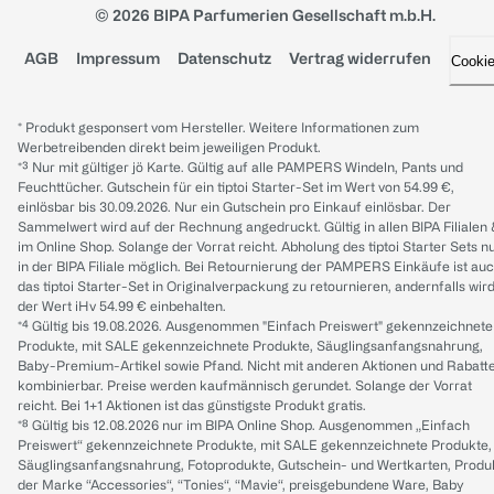
© 2026 BIPA Parfumerien Gesellschaft m.b.H.
AGB
Impressum
Datenschutz
Vertrag widerrufen
Cooki
* Produkt gesponsert vom Hersteller. Weitere Informationen zum
Werbetreibenden direkt beim jeweiligen Produkt.
*³ Nur mit gültiger jö Karte. Gültig auf alle PAMPERS Windeln, Pants und
Feuchttücher. Gutschein für ein tiptoi Starter-Set im Wert von 54.99 €,
einlösbar bis 30.09.2026. Nur ein Gutschein pro Einkauf einlösbar. Der
Sammelwert wird auf der Rechnung angedruckt. Gültig in allen BIPA Filialen
im Online Shop. Solange der Vorrat reicht. Abholung des tiptoi Starter Sets n
in der BIPA Filiale möglich. Bei Retournierung der PAMPERS Einkäufe ist au
das tiptoi Starter-Set in Originalverpackung zu retournieren, andernfalls wir
der Wert iHv 54.99 € einbehalten.
*⁴ Gültig bis 19.08.2026. Ausgenommen "Einfach Preiswert" gekennzeichnete
Produkte, mit SALE gekennzeichnete Produkte, Säuglingsanfangsnahrung,
Baby-Premium-Artikel sowie Pfand. Nicht mit anderen Aktionen und Rabatt
kombinierbar. Preise werden kaufmännisch gerundet. Solange der Vorrat
reicht. Bei 1+1 Aktionen ist das günstigste Produkt gratis.
*⁸ Gültig bis 12.08.2026 nur im BIPA Online Shop. Ausgenommen „Einfach
Preiswert“ gekennzeichnete Produkte, mit SALE gekennzeichnete Produkte,
Säuglingsanfangsnahrung, Fotoprodukte, Gutschein- und Wertkarten, Produ
der Marke “Accessories“, “Tonies“, “Mavie“, preisgebundene Ware, Baby