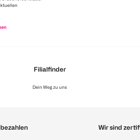
aktuellen
nen
Filialfinder
Dein Weg zu uns
 bezahlen
Wir sind zertif