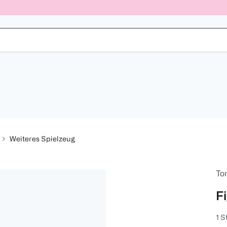
Weiteres Spielzeug
To
F
1 S