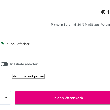
Pre
€ 1
Preise in Euro inkl. 20 % MwSt. zzgl. Vers
Online lieferbar
In Filiale abholen
Verfügbarkeit prüfen
In den Warenkorb