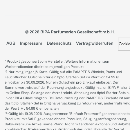
© 2026 BIPA Parfumerien Gesellschaft m.b.H.
AGB
Impressum
Datenschutz
Vertrag widerrufen
Cooki
* Produkt gesponsert vom Hersteller. Weitere Informationen zum
Werbetreibenden direkt beim jeweiligen Produkt.
*³ Nur mit gültiger jö Karte. Gültig auf alle PAMPERS Windeln, Pants und
Feuchttücher. Gutschein für ein tiptoi Starter-Set im Wert von 54.99 €,
einlösbar bis 30.09.2026. Nur ein Gutschein pro Einkauf einlösbar. Der
Sammelwert wird auf der Rechnung angedruckt. Gültig in allen BIPA Filialen
im Online Shop. Solange der Vorrat reicht. Abholung des tiptoi Starter Sets n
in der BIPA Filiale möglich. Bei Retournierung der PAMPERS Einkäufe ist au
das tiptoi Starter-Set in Originalverpackung zu retournieren, andernfalls wir
der Wert iHv 54.99 € einbehalten.
*⁴ Gültig bis 19.08.2026. Ausgenommen "Einfach Preiswert" gekennzeichnete
Produkte, mit SALE gekennzeichnete Produkte, Säuglingsanfangsnahrung,
Baby-Premium-Artikel sowie Pfand. Nicht mit anderen Aktionen und Rabatt
kombinierbar. Preise werden kaufmännisch gerundet. Solange der Vorrat