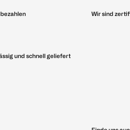
 bezahlen
Wir sind zertif
ässig und schnell geliefert
Finde uns auc