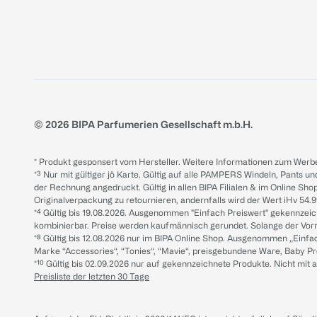
© 2026 BIPA Parfumerien Gesellschaft m.b.H.
* Produkt gesponsert vom Hersteller. Weitere Informationen zum Werbe
*³ Nur mit gültiger jö Karte. Gültig auf alle PAMPERS Windeln, Pants un
der Rechnung angedruckt. Gültig in allen BIPA Filialen & im Online Shop
Originalverpackung zu retournieren, andernfalls wird der Wert iHv 54.9
*⁴ Gültig bis 19.08.2026. Ausgenommen "Einfach Preiswert" gekennze
kombinierbar. Preise werden kaufmännisch gerundet. Solange der Vorrat 
*⁸ Gültig bis 12.08.2026 nur im BIPA Online Shop. Ausgenommen „Einf
Marke “Accessories“, “Tonies“, “Mavie“, preisgebundene Ware, Baby P
*¹⁰ Gültig bis 02.09.2026 nur auf gekennzeichnete Produkte. Nicht mi
Preisliste der letzten 30 Tage