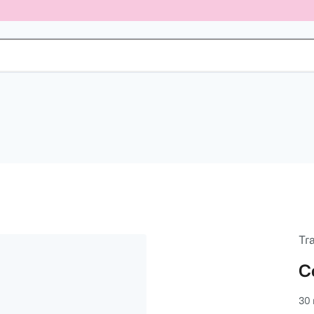
Tr
C
30 