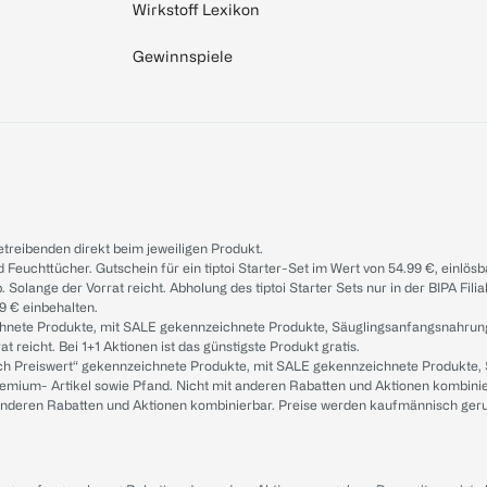
Wirkstoff Lexikon
Gewinnspiele
treibenden direkt beim jeweiligen Produkt.
d Feuchttücher. Gutschein für ein tiptoi Starter-Set im Wert von 54.99 €, einlö
. Solange der Vorrat reicht. Abholung des tiptoi Starter Sets nur in der BIPA Fil
9 € einbehalten.
ichnete Produkte, mit SALE gekennzeichnete Produkte, Säuglingsanfangsnahrun
reicht. Bei 1+1 Aktionen ist das günstigste Produkt gratis.
ach Preiswert“ gekennzeichnete Produkte, mit SALE gekennzeichnete Produkte,
remium- Artikel sowie Pfand. Nicht mit anderen Rabatten und Aktionen kombini
t anderen Rabatten und Aktionen kombinierbar. Preise werden kaufmännisch ger