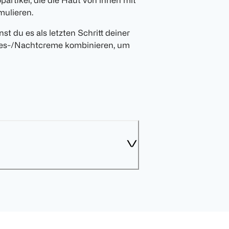
rtikel, die die Haut von innen mit
mulieren.
t du es als letzten Schritt deiner
ages-/Nachtcreme kombinieren, um