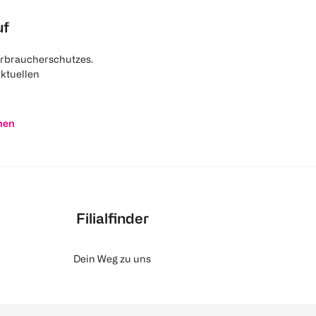
uf
rbraucherschutzes.
aktuellen
nen
Filialfinder
Dein Weg zu uns