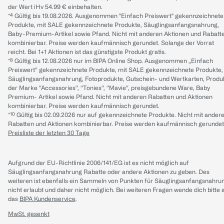
der Wert iHv 54.99 € einbehalten.
*⁴ Gültig bis 19.08.2026. Ausgenommen "Einfach Preiswert" gekennzeichnete
Produkte, mit SALE gekennzeichnete Produkte, Säuglingsanfangsnahrung,
Baby-Premium-Artikel sowie Pfand. Nicht mit anderen Aktionen und Rabatt
kombinierbar. Preise werden kaufmännisch gerundet. Solange der Vorrat
reicht. Bei 1+1 Aktionen ist das günstigste Produkt gratis.
*⁸ Gültig bis 12.08.2026 nur im BIPA Online Shop. Ausgenommen „Einfach
Preiswert“ gekennzeichnete Produkte, mit SALE gekennzeichnete Produkte,
Säuglingsanfangsnahrung, Fotoprodukte, Gutschein- und Wertkarten, Produ
der Marke “Accessories“, “Tonies“, “Mavie“, preisgebundene Ware, Baby
Premium- Artikel sowie Pfand. Nicht mit anderen Rabatten und Aktionen
kombinierbar. Preise werden kaufmännisch gerundet.
*¹⁰ Gültig bis 02.09.2026 nur auf gekennzeichnete Produkte. Nicht mit ander
Rabatten und Aktionen kombinierbar. Preise werden kaufmännisch gerundet
Preisliste der letzten 30 Tage
Aufgrund der EU-Richtlinie 2006/141/EG ist es nicht möglich auf
Säuglingsanfangsnahrung Rabatte oder andere Aktionen zu geben. Des
weiteren ist ebenfalls ein Sammeln von Punkten für Säuglingsanfangsnahru
nicht erlaubt und daher nicht möglich.
Bei weiteren Fragen wende dich bitte 
das
BIPA Kundenservice
.
MwSt. gesenkt