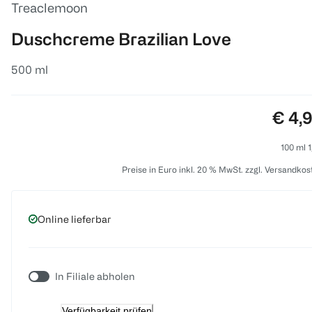
Treaclemoon
Duschcreme Brazilian Love
500 ml
Preis
€ 4,
100 ml 1
Preise in Euro inkl. 20 % MwSt. zzgl. Versandkos
Online lieferbar
In Filiale abholen
Verfügbarkeit prüfen