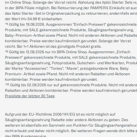
im Online Shop. Solange der Vorrat reicht. Abholung des tiptoi Starter Sets n
in der BIPA Filiale möglich. Bei Retournierung der PAMPERS Einkäufe ist au
das tiptoi Starter-Set in Originalverpackung zu retournieren, andernfalls wir
der Wert iHv 54.99 € einbehalten.
*⁴ Gültig bis 19.08.2026. Ausgenommen "Einfach Preiswert" gekennzeichnete
Produkte, mit SALE gekennzeichnete Produkte, Säuglingsanfangsnahrung,
Baby-Premium-Artikel sowie Pfand. Nicht mit anderen Aktionen und Rabatt
kombinierbar. Preise werden kaufmännisch gerundet. Solange der Vorrat
reicht. Bei 1+1 Aktionen ist das günstigste Produkt gratis.
*⁸ Gültig bis 12.08.2026 nur im BIPA Online Shop. Ausgenommen „Einfach
Preiswert“ gekennzeichnete Produkte, mit SALE gekennzeichnete Produkte,
Säuglingsanfangsnahrung, Fotoprodukte, Gutschein- und Wertkarten, Produ
der Marke “Accessories“, “Tonies“, “Mavie“, preisgebundene Ware, Baby
Premium- Artikel sowie Pfand. Nicht mit anderen Rabatten und Aktionen
kombinierbar. Preise werden kaufmännisch gerundet.
*¹⁰ Gültig bis 02.09.2026 nur auf gekennzeichnete Produkte. Nicht mit ander
Rabatten und Aktionen kombinierbar. Preise werden kaufmännisch gerundet
Preisliste der letzten 30 Tage
Aufgrund der EU-Richtlinie 2006/141/EG ist es nicht möglich auf
Säuglingsanfangsnahrung Rabatte oder andere Aktionen zu geben. Des
weiteren ist ebenfalls ein Sammeln von Punkten für Säuglingsanfangsnahru
nicht erlaubt und daher nicht möglich.
Bei weiteren Fragen wende dich bitte 
das
BIPA Kundenservice
.