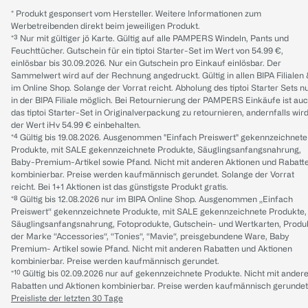
* Produkt gesponsert vom Hersteller. Weitere Informationen zum
Werbetreibenden direkt beim jeweiligen Produkt.
*³ Nur mit gültiger jö Karte. Gültig auf alle PAMPERS Windeln, Pants und
Feuchttücher. Gutschein für ein tiptoi Starter-Set im Wert von 54.99 €,
einlösbar bis 30.09.2026. Nur ein Gutschein pro Einkauf einlösbar. Der
Sammelwert wird auf der Rechnung angedruckt. Gültig in allen BIPA Filialen
im Online Shop. Solange der Vorrat reicht. Abholung des tiptoi Starter Sets n
in der BIPA Filiale möglich. Bei Retournierung der PAMPERS Einkäufe ist au
das tiptoi Starter-Set in Originalverpackung zu retournieren, andernfalls wir
der Wert iHv 54.99 € einbehalten.
*⁴ Gültig bis 19.08.2026. Ausgenommen "Einfach Preiswert" gekennzeichnete
Produkte, mit SALE gekennzeichnete Produkte, Säuglingsanfangsnahrung,
Baby-Premium-Artikel sowie Pfand. Nicht mit anderen Aktionen und Rabatt
kombinierbar. Preise werden kaufmännisch gerundet. Solange der Vorrat
reicht. Bei 1+1 Aktionen ist das günstigste Produkt gratis.
*⁸ Gültig bis 12.08.2026 nur im BIPA Online Shop. Ausgenommen „Einfach
Preiswert“ gekennzeichnete Produkte, mit SALE gekennzeichnete Produkte,
Säuglingsanfangsnahrung, Fotoprodukte, Gutschein- und Wertkarten, Produ
der Marke “Accessories“, “Tonies“, “Mavie“, preisgebundene Ware, Baby
Premium- Artikel sowie Pfand. Nicht mit anderen Rabatten und Aktionen
kombinierbar. Preise werden kaufmännisch gerundet.
*¹⁰ Gültig bis 02.09.2026 nur auf gekennzeichnete Produkte. Nicht mit ander
Rabatten und Aktionen kombinierbar. Preise werden kaufmännisch gerundet
Preisliste der letzten 30 Tage