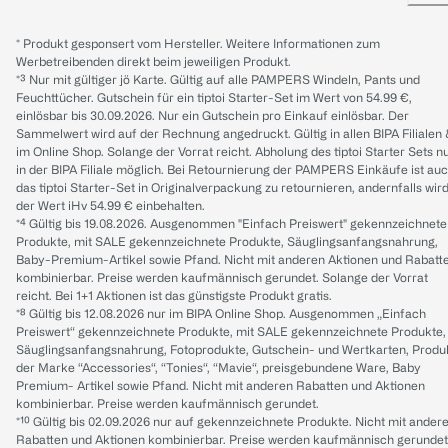
* Produkt gesponsert vom Hersteller. Weitere Informationen zum
Werbetreibenden direkt beim jeweiligen Produkt.
*³ Nur mit gültiger jö Karte. Gültig auf alle PAMPERS Windeln, Pants und
Feuchttücher. Gutschein für ein tiptoi Starter-Set im Wert von 54.99 €,
einlösbar bis 30.09.2026. Nur ein Gutschein pro Einkauf einlösbar. Der
Sammelwert wird auf der Rechnung angedruckt. Gültig in allen BIPA Filialen
im Online Shop. Solange der Vorrat reicht. Abholung des tiptoi Starter Sets n
in der BIPA Filiale möglich. Bei Retournierung der PAMPERS Einkäufe ist au
das tiptoi Starter-Set in Originalverpackung zu retournieren, andernfalls wir
der Wert iHv 54.99 € einbehalten.
*⁴ Gültig bis 19.08.2026. Ausgenommen "Einfach Preiswert" gekennzeichnete
Produkte, mit SALE gekennzeichnete Produkte, Säuglingsanfangsnahrung,
Baby-Premium-Artikel sowie Pfand. Nicht mit anderen Aktionen und Rabatt
kombinierbar. Preise werden kaufmännisch gerundet. Solange der Vorrat
reicht. Bei 1+1 Aktionen ist das günstigste Produkt gratis.
*⁸ Gültig bis 12.08.2026 nur im BIPA Online Shop. Ausgenommen „Einfach
Preiswert“ gekennzeichnete Produkte, mit SALE gekennzeichnete Produkte,
Säuglingsanfangsnahrung, Fotoprodukte, Gutschein- und Wertkarten, Produ
der Marke “Accessories“, “Tonies“, “Mavie“, preisgebundene Ware, Baby
Premium- Artikel sowie Pfand. Nicht mit anderen Rabatten und Aktionen
kombinierbar. Preise werden kaufmännisch gerundet.
*¹⁰ Gültig bis 02.09.2026 nur auf gekennzeichnete Produkte. Nicht mit ander
Rabatten und Aktionen kombinierbar. Preise werden kaufmännisch gerundet