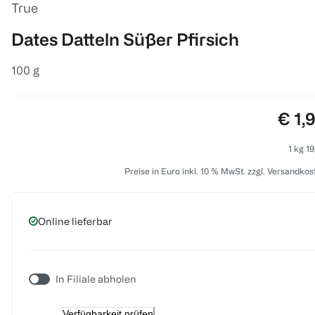
True
Dates Datteln Süßer Pfirsich
100 g
Prei
€ 1,
1 kg 19
Preise in Euro inkl. 10 % MwSt. zzgl. Versandkos
Online lieferbar
In Filiale abholen
Verfügbarkeit prüfen