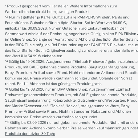
* Produkt gesponsert vom Hersteller. Weitere Informationen zum
Werbetreibenden direkt beim jeweiligen Produkt.
*³ Nur mit gültiger jö Karte. Gültig auf alle PAMPERS Windeln, Pants und
Feuchttücher. Gutschein für ein tiptoi Starter-Set im Wert von 54.99 €,
einlösbar bis 30.09.2026. Nur ein Gutschein pro Einkauf einlösbar. Der
Sammelwert wird auf der Rechnung angedruckt. Gültig in allen BIPA Filialen
im Online Shop. Solange der Vorrat reicht. Abholung des tiptoi Starter Sets n
in der BIPA Filiale möglich. Bei Retournierung der PAMPERS Einkäufe ist au
das tiptoi Starter-Set in Originalverpackung zu retournieren, andernfalls wir
der Wert iHv 54.99 € einbehalten.
*⁴ Gültig bis 19.08.2026. Ausgenommen "Einfach Preiswert" gekennzeichnete
Produkte, mit SALE gekennzeichnete Produkte, Säuglingsanfangsnahrung,
Baby-Premium-Artikel sowie Pfand. Nicht mit anderen Aktionen und Rabatt
kombinierbar. Preise werden kaufmännisch gerundet. Solange der Vorrat
reicht. Bei 1+1 Aktionen ist das günstigste Produkt gratis.
*⁸ Gültig bis 12.08.2026 nur im BIPA Online Shop. Ausgenommen „Einfach
Preiswert“ gekennzeichnete Produkte, mit SALE gekennzeichnete Produkte,
Säuglingsanfangsnahrung, Fotoprodukte, Gutschein- und Wertkarten, Produ
der Marke “Accessories“, “Tonies“, “Mavie“, preisgebundene Ware, Baby
Premium- Artikel sowie Pfand. Nicht mit anderen Rabatten und Aktionen
kombinierbar. Preise werden kaufmännisch gerundet.
*¹⁰ Gültig bis 02.09.2026 nur auf gekennzeichnete Produkte. Nicht mit ander
Rabatten und Aktionen kombinierbar. Preise werden kaufmännisch gerundet
Preisliste der letzten 30 Tage