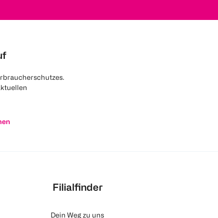
uf
rbraucherschutzes.
aktuellen
nen
Filialfinder
Dein Weg zu uns