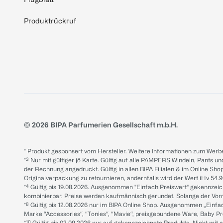
Produktrückruf
© 2026 BIPA Parfumerien Gesellschaft m.b.H.
* Produkt gesponsert vom Hersteller. Weitere Informationen zum Werbe
*³ Nur mit gültiger jö Karte. Gültig auf alle PAMPERS Windeln, Pants un
der Rechnung angedruckt. Gültig in allen BIPA Filialen & im Online Shop
Originalverpackung zu retournieren, andernfalls wird der Wert iHv 54.9
*⁴ Gültig bis 19.08.2026. Ausgenommen "Einfach Preiswert" gekennze
kombinierbar. Preise werden kaufmännisch gerundet. Solange der Vorrat 
*⁸ Gültig bis 12.08.2026 nur im BIPA Online Shop. Ausgenommen „Einf
Marke “Accessories“, “Tonies“, “Mavie“, preisgebundene Ware, Baby P
*¹⁰ Gültig bis 02.09.2026 nur auf gekennzeichnete Produkte. Nicht mi