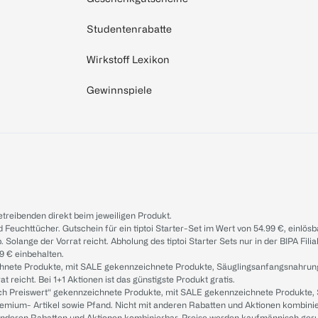
Studentenrabatte
Wirkstoff Lexikon
Gewinnspiele
treibenden direkt beim jeweiligen Produkt.
d Feuchttücher. Gutschein für ein tiptoi Starter-Set im Wert von 54.99 €, einlö
. Solange der Vorrat reicht. Abholung des tiptoi Starter Sets nur in der BIPA Fil
9 € einbehalten.
ichnete Produkte, mit SALE gekennzeichnete Produkte, Säuglingsanfangsnahrun
reicht. Bei 1+1 Aktionen ist das günstigste Produkt gratis.
ach Preiswert“ gekennzeichnete Produkte, mit SALE gekennzeichnete Produkte,
remium- Artikel sowie Pfand. Nicht mit anderen Rabatten und Aktionen kombini
t anderen Rabatten und Aktionen kombinierbar. Preise werden kaufmännisch ger