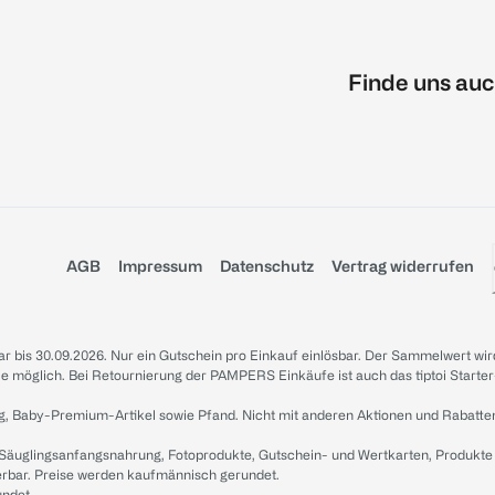
Finde uns auc
AGB
Impressum
Datenschutz
Vertrag widerrufen
sbar bis 30.09.2026. Nur ein Gutschein pro Einkauf einlösbar. Der Sammelwert wir
iale möglich. Bei Retournierung der PAMPERS Einkäufe ist auch das tiptoi Starter
g, Baby-Premium-Artikel sowie Pfand. Nicht mit anderen Aktionen und Rabatte
 Säuglingsanfangsnahrung, Fotoprodukte, Gutschein- und Wertkarten, Produkte
erbar. Preise werden kaufmännisch gerundet.
undet.