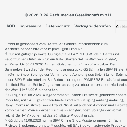
© 2026 BIPA Parfumerien Gesellschaft m.b.H.
AGB
Impressum
Datenschutz
Vertrag widerrufen
Cooki
* Produkt gesponsert vom Hersteller. Weitere Informationen zum
Werbetreibenden direkt beim jeweiligen Produkt.
*³ Nur mit gültiger jö Karte. Gültig auf alle PAMPERS Windeln, Pants und
Feuchttücher. Gutschein für ein tiptoi Starter-Set im Wert von 54.99 €,
einlösbar bis 30.09.2026. Nur ein Gutschein pro Einkauf einlösbar. Der
Sammelwert wird auf der Rechnung angedruckt. Gültig in allen BIPA Filialen
im Online Shop. Solange der Vorrat reicht. Abholung des tiptoi Starter Sets n
in der BIPA Filiale möglich. Bei Retournierung der PAMPERS Einkäufe ist au
das tiptoi Starter-Set in Originalverpackung zu retournieren, andernfalls wir
der Wert iHv 54.99 € einbehalten.
*⁴ Gültig bis 19.08.2026. Ausgenommen "Einfach Preiswert" gekennzeichnete
Produkte, mit SALE gekennzeichnete Produkte, Säuglingsanfangsnahrung,
Baby-Premium-Artikel sowie Pfand. Nicht mit anderen Aktionen und Rabatt
kombinierbar. Preise werden kaufmännisch gerundet. Solange der Vorrat
reicht. Bei 1+1 Aktionen ist das günstigste Produkt gratis.
*⁸ Gültig bis 12.08.2026 nur im BIPA Online Shop. Ausgenommen „Einfach
Preiswert“ gekennzeichnete Produkte, mit SALE gekennzeichnete Produkte,