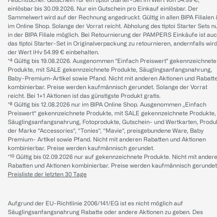
einlösbar bis 30.09.2026. Nur ein Gutschein pro Einkauf einlösbar. Der
Sammelwert wird auf der Rechnung angedruckt. Gültig in allen BIPA Filialen
im Online Shop. Solange der Vorrat reicht. Abholung des tiptoi Starter Sets n
in der BIPA Filiale möglich. Bei Retournierung der PAMPERS Einkäufe ist au
das tiptoi Starter-Set in Originalverpackung zu retournieren, andernfalls wir
der Wert iHv 54.99 € einbehalten.
*⁴ Gültig bis 19.08.2026. Ausgenommen "Einfach Preiswert" gekennzeichnete
Produkte, mit SALE gekennzeichnete Produkte, Säuglingsanfangsnahrung,
Baby-Premium-Artikel sowie Pfand. Nicht mit anderen Aktionen und Rabatt
kombinierbar. Preise werden kaufmännisch gerundet. Solange der Vorrat
reicht. Bei 1+1 Aktionen ist das günstigste Produkt gratis.
*⁸ Gültig bis 12.08.2026 nur im BIPA Online Shop. Ausgenommen „Einfach
Preiswert“ gekennzeichnete Produkte, mit SALE gekennzeichnete Produkte,
Säuglingsanfangsnahrung, Fotoprodukte, Gutschein- und Wertkarten, Produ
der Marke “Accessories“, “Tonies“, “Mavie“, preisgebundene Ware, Baby
Premium- Artikel sowie Pfand. Nicht mit anderen Rabatten und Aktionen
kombinierbar. Preise werden kaufmännisch gerundet.
*¹⁰ Gültig bis 02.09.2026 nur auf gekennzeichnete Produkte. Nicht mit ander
Rabatten und Aktionen kombinierbar. Preise werden kaufmännisch gerundet
Preisliste der letzten 30 Tage
Aufgrund der EU-Richtlinie 2006/141/EG ist es nicht möglich auf
Säuglingsanfangsnahrung Rabatte oder andere Aktionen zu geben. Des