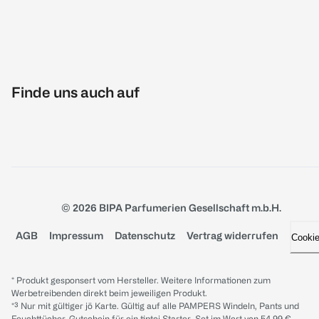
Finde uns auch auf
© 2026 BIPA Parfumerien Gesellschaft m.b.H.
AGB
Impressum
Datenschutz
Vertrag widerrufen
Cooki
* Produkt gesponsert vom Hersteller. Weitere Informationen zum
Werbetreibenden direkt beim jeweiligen Produkt.
*³ Nur mit gültiger jö Karte. Gültig auf alle PAMPERS Windeln, Pants und
Feuchttücher. Gutschein für ein tiptoi Starter-Set im Wert von 54.99 €,