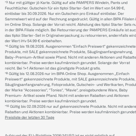
*³ Nur mit gültiger jö Karte. Gültig auf alle PAMPERS Windeln, Pants und
Feuchttücher. Gutschein für ein tiptoi Starter-Set im Wert von 54.99 €,
einlösbar bis 30.09.2026. Nur ein Gutschein pro Einkauf einlösbar. Der
Sammelwert wird auf der Rechnung angedruckt. Gültig in allen BIPA Filialen
im Online Shop. Solange der Vorrat reicht. Abholung des tiptoi Starter Sets n
in der BIPA Filiale möglich. Bei Retournierung der PAMPERS Einkäufe ist au
das tiptoi Starter-Set in Originalverpackung zu retournieren, andernfalls wir
der Wert iHv 54.99 € einbehalten.
*⁴ Gültig bis 19.08.2026. Ausgenommen "Einfach Preiswert" gekennzeichnete
Produkte, mit SALE gekennzeichnete Produkte, Säuglingsanfangsnahrung,
Baby-Premium-Artikel sowie Pfand. Nicht mit anderen Aktionen und Rabatt
kombinierbar. Preise werden kaufmännisch gerundet. Solange der Vorrat
reicht. Bei 1+1 Aktionen ist das günstigste Produkt gratis.
*⁸ Gültig bis 12.08.2026 nur im BIPA Online Shop. Ausgenommen „Einfach
Preiswert“ gekennzeichnete Produkte, mit SALE gekennzeichnete Produkte,
Säuglingsanfangsnahrung, Fotoprodukte, Gutschein- und Wertkarten, Produ
der Marke “Accessories“, “Tonies“, “Mavie“, preisgebundene Ware, Baby
Premium- Artikel sowie Pfand. Nicht mit anderen Rabatten und Aktionen
kombinierbar. Preise werden kaufmännisch gerundet.
*¹⁰ Gültig bis 02.09.2026 nur auf gekennzeichnete Produkte. Nicht mit ander
Rabatten und Aktionen kombinierbar. Preise werden kaufmännisch gerundet
Preisliste der letzten 30 Tage
Aufgrund der EU-Richtlinie 2006/141/EG ist es nicht möglich auf