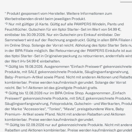
* Produkt gesponsert vom Hersteller. Weitere Informationen zum
Werbetreibenden direkt beim jeweiligen Produkt.
*³ Nur mit gültiger jö Karte. Gültig auf alle PAMPERS Windeln, Pants und
Feuchttücher. Gutschein für ein tiptoi Starter-Set im Wert von 54.99 €,
einlösbar bis 30.09.2026. Nur ein Gutschein pro Einkauf einlösbar. Der
Sammelwert wird auf der Rechnung angedruckt. Gültig in allen BIPA Filialen
im Online Shop. Solange der Vorrat reicht. Abholung des tiptoi Starter Sets n
in der BIPA Filiale möglich. Bei Retournierung der PAMPERS Einkäufe ist au
das tiptoi Starter-Set in Originalverpackung zu retournieren, andernfalls wir
der Wert iHv 54.99 € einbehalten.
*⁴ Gültig bis 19.08.2026. Ausgenommen "Einfach Preiswert" gekennzeichnete
Produkte, mit SALE gekennzeichnete Produkte, Säuglingsanfangsnahrung,
Baby-Premium-Artikel sowie Pfand. Nicht mit anderen Aktionen und Rabatt
kombinierbar. Preise werden kaufmännisch gerundet. Solange der Vorrat
reicht. Bei 1+1 Aktionen ist das günstigste Produkt gratis.
*⁸ Gültig bis 12.08.2026 nur im BIPA Online Shop. Ausgenommen „Einfach
Preiswert“ gekennzeichnete Produkte, mit SALE gekennzeichnete Produkte,
Säuglingsanfangsnahrung, Fotoprodukte, Gutschein- und Wertkarten, Produ
der Marke “Accessories“, “Tonies“, “Mavie“, preisgebundene Ware, Baby
Premium- Artikel sowie Pfand. Nicht mit anderen Rabatten und Aktionen
kombinierbar. Preise werden kaufmännisch gerundet.
*¹⁰ Gültig bis 02.09.2026 nur auf gekennzeichnete Produkte. Nicht mit ander
Rabatten und Aktionen kombinierbar. Preise werden kaufmännisch gerundet