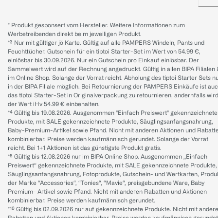
* Produkt gesponsert vom Hersteller. Weitere Informationen zum
Werbetreibenden direkt beim jeweiligen Produkt.
*³ Nur mit gültiger jö Karte. Gültig auf alle PAMPERS Windeln, Pants und
Feuchttücher. Gutschein für ein tiptoi Starter-Set im Wert von 54.99 €,
einlösbar bis 30.09.2026. Nur ein Gutschein pro Einkauf einlösbar. Der
Sammelwert wird auf der Rechnung angedruckt. Gültig in allen BIPA Filialen
im Online Shop. Solange der Vorrat reicht. Abholung des tiptoi Starter Sets n
in der BIPA Filiale möglich. Bei Retournierung der PAMPERS Einkäufe ist au
das tiptoi Starter-Set in Originalverpackung zu retournieren, andernfalls wir
der Wert iHv 54.99 € einbehalten.
*⁴ Gültig bis 19.08.2026. Ausgenommen "Einfach Preiswert" gekennzeichnete
Produkte, mit SALE gekennzeichnete Produkte, Säuglingsanfangsnahrung,
Baby-Premium-Artikel sowie Pfand. Nicht mit anderen Aktionen und Rabatt
kombinierbar. Preise werden kaufmännisch gerundet. Solange der Vorrat
reicht. Bei 1+1 Aktionen ist das günstigste Produkt gratis.
*⁸ Gültig bis 12.08.2026 nur im BIPA Online Shop. Ausgenommen „Einfach
Preiswert“ gekennzeichnete Produkte, mit SALE gekennzeichnete Produkte,
Säuglingsanfangsnahrung, Fotoprodukte, Gutschein- und Wertkarten, Produ
der Marke “Accessories“, “Tonies“, “Mavie“, preisgebundene Ware, Baby
Premium- Artikel sowie Pfand. Nicht mit anderen Rabatten und Aktionen
kombinierbar. Preise werden kaufmännisch gerundet.
*¹⁰ Gültig bis 02.09.2026 nur auf gekennzeichnete Produkte. Nicht mit ander
Rabatten und Aktionen kombinierbar. Preise werden kaufmännisch gerundet