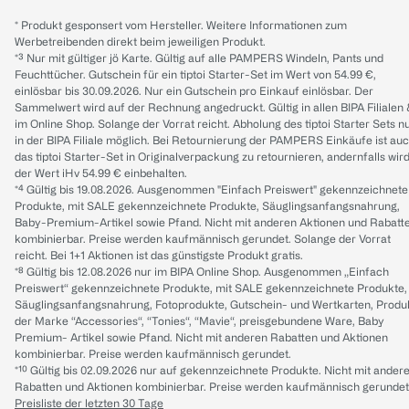
* Produkt gesponsert vom Hersteller. Weitere Informationen zum
Werbetreibenden direkt beim jeweiligen Produkt.
*³ Nur mit gültiger jö Karte. Gültig auf alle PAMPERS Windeln, Pants und
Feuchttücher. Gutschein für ein tiptoi Starter-Set im Wert von 54.99 €,
einlösbar bis 30.09.2026. Nur ein Gutschein pro Einkauf einlösbar. Der
Sammelwert wird auf der Rechnung angedruckt. Gültig in allen BIPA Filialen
im Online Shop. Solange der Vorrat reicht. Abholung des tiptoi Starter Sets n
in der BIPA Filiale möglich. Bei Retournierung der PAMPERS Einkäufe ist au
das tiptoi Starter-Set in Originalverpackung zu retournieren, andernfalls wir
der Wert iHv 54.99 € einbehalten.
*⁴ Gültig bis 19.08.2026. Ausgenommen "Einfach Preiswert" gekennzeichnete
Produkte, mit SALE gekennzeichnete Produkte, Säuglingsanfangsnahrung,
Baby-Premium-Artikel sowie Pfand. Nicht mit anderen Aktionen und Rabatt
kombinierbar. Preise werden kaufmännisch gerundet. Solange der Vorrat
reicht. Bei 1+1 Aktionen ist das günstigste Produkt gratis.
*⁸ Gültig bis 12.08.2026 nur im BIPA Online Shop. Ausgenommen „Einfach
Preiswert“ gekennzeichnete Produkte, mit SALE gekennzeichnete Produkte,
Säuglingsanfangsnahrung, Fotoprodukte, Gutschein- und Wertkarten, Produ
der Marke “Accessories“, “Tonies“, “Mavie“, preisgebundene Ware, Baby
Premium- Artikel sowie Pfand. Nicht mit anderen Rabatten und Aktionen
kombinierbar. Preise werden kaufmännisch gerundet.
*¹⁰ Gültig bis 02.09.2026 nur auf gekennzeichnete Produkte. Nicht mit ander
Rabatten und Aktionen kombinierbar. Preise werden kaufmännisch gerundet
Preisliste der letzten 30 Tage