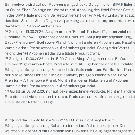
Sammelwert wird auf der Rechnung angedruckt. Gültig in allen BIPA Filialen
im Online Shop. Solange der Vorrat reicht. Abholung des tiptoi Starter Sets n
in der BIPA Filiale möglich. Bei Retournierung der PAMPERS Einkäufe ist au
das tiptoi Starter-Set in Originalverpackung zu retournieren, andernfalls wir
der Wert iHv 54.99 € einbehalten.
*⁴ Gültig bis 19.08.2026. Ausgenommen "Einfach Preiswert" gekennzeichnete
Produkte, mit SALE gekennzeichnete Produkte, Säuglingsanfangsnahrung,
Baby-Premium-Artikel sowie Pfand. Nicht mit anderen Aktionen und Rabatt
kombinierbar. Preise werden kaufmännisch gerundet. Solange der Vorrat
reicht. Bei 1+1 Aktionen ist das günstigste Produkt gratis.
*⁸ Gültig bis 12.08.2026 nur im BIPA Online Shop. Ausgenommen „Einfach
Preiswert“ gekennzeichnete Produkte, mit SALE gekennzeichnete Produkte,
Säuglingsanfangsnahrung, Fotoprodukte, Gutschein- und Wertkarten, Produ
der Marke “Accessories“, “Tonies“, “Mavie“, preisgebundene Ware, Baby
Premium- Artikel sowie Pfand. Nicht mit anderen Rabatten und Aktionen
kombinierbar. Preise werden kaufmännisch gerundet.
*¹⁰ Gültig bis 02.09.2026 nur auf gekennzeichnete Produkte. Nicht mit ander
Rabatten und Aktionen kombinierbar. Preise werden kaufmännisch gerundet
Preisliste der letzten 30 Tage
Aufgrund der EU-Richtlinie 2006/141/EG ist es nicht möglich auf
Säuglingsanfangsnahrung Rabatte oder andere Aktionen zu geben. Des
weiteren ist ebenfalls ein Sammeln von Punkten für Säuglingsanfangsnahru