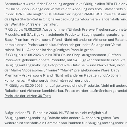
Sammelwert wird auf der Rechnung angedruckt. Gültig in allen BIPA Filialen
im Online Shop. Solange der Vorrat reicht. Abholung des tiptoi Starter Sets n
in der BIPA Filiale möglich. Bei Retournierung der PAMPERS Einkäufe ist au
das tiptoi Starter-Set in Originalverpackung zu retournieren, andernfalls wir
der Wert iHv 54.99 € einbehalten.
*⁴ Gültig bis 19.08.2026. Ausgenommen "Einfach Preiswert" gekennzeichnete
Produkte, mit SALE gekennzeichnete Produkte, Säuglingsanfangsnahrung,
Baby-Premium-Artikel sowie Pfand. Nicht mit anderen Aktionen und Rabatt
kombinierbar. Preise werden kaufmännisch gerundet. Solange der Vorrat
reicht. Bei 1+1 Aktionen ist das günstigste Produkt gratis.
*⁸ Gültig bis 12.08.2026 nur im BIPA Online Shop. Ausgenommen „Einfach
Preiswert“ gekennzeichnete Produkte, mit SALE gekennzeichnete Produkte,
Säuglingsanfangsnahrung, Fotoprodukte, Gutschein- und Wertkarten, Produ
der Marke “Accessories“, “Tonies“, “Mavie“, preisgebundene Ware, Baby
Premium- Artikel sowie Pfand. Nicht mit anderen Rabatten und Aktionen
kombinierbar. Preise werden kaufmännisch gerundet.
*¹⁰ Gültig bis 02.09.2026 nur auf gekennzeichnete Produkte. Nicht mit ander
Rabatten und Aktionen kombinierbar. Preise werden kaufmännisch gerundet
Preisliste der letzten 30 Tage
Aufgrund der EU-Richtlinie 2006/141/EG ist es nicht möglich auf
Säuglingsanfangsnahrung Rabatte oder andere Aktionen zu geben. Des
weiteren ist ebenfalls ein Sammeln von Punkten für Säuglingsanfangsnahru