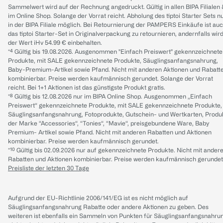
Sammelwert wird auf der Rechnung angedruckt. Gültig in allen BIPA Filialen
im Online Shop. Solange der Vorrat reicht. Abholung des tiptoi Starter Sets n
in der BIPA Filiale möglich. Bei Retournierung der PAMPERS Einkäufe ist au
das tiptoi Starter-Set in Originalverpackung zu retournieren, andernfalls wir
der Wert iHv 54.99 € einbehalten.
*⁴ Gültig bis 19.08.2026. Ausgenommen "Einfach Preiswert" gekennzeichnete
Produkte, mit SALE gekennzeichnete Produkte, Säuglingsanfangsnahrung,
Baby-Premium-Artikel sowie Pfand. Nicht mit anderen Aktionen und Rabatt
kombinierbar. Preise werden kaufmännisch gerundet. Solange der Vorrat
reicht. Bei 1+1 Aktionen ist das günstigste Produkt gratis.
*⁸ Gültig bis 12.08.2026 nur im BIPA Online Shop. Ausgenommen „Einfach
Preiswert“ gekennzeichnete Produkte, mit SALE gekennzeichnete Produkte,
Säuglingsanfangsnahrung, Fotoprodukte, Gutschein- und Wertkarten, Produ
der Marke “Accessories“, “Tonies“, “Mavie“, preisgebundene Ware, Baby
Premium- Artikel sowie Pfand. Nicht mit anderen Rabatten und Aktionen
kombinierbar. Preise werden kaufmännisch gerundet.
*¹⁰ Gültig bis 02.09.2026 nur auf gekennzeichnete Produkte. Nicht mit ander
Rabatten und Aktionen kombinierbar. Preise werden kaufmännisch gerundet
Preisliste der letzten 30 Tage
Aufgrund der EU-Richtlinie 2006/141/EG ist es nicht möglich auf
Säuglingsanfangsnahrung Rabatte oder andere Aktionen zu geben. Des
weiteren ist ebenfalls ein Sammeln von Punkten für Säuglingsanfangsnahru