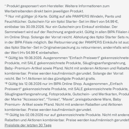
* Produkt gesponsert vom Hersteller. Weitere Informationen zum
Werbetreibenden direkt beim jeweiligen Produkt.
*³ Nur mit gültiger jö Karte. Gültig auf alle PAMPERS Windeln, Pants und
Feuchttücher. Gutschein für ein tiptoi Starter-Set im Wert von 54.99 €,
einlösbar bis 30.09.2026. Nur ein Gutschein pro Einkauf einlösbar. Der
Sammelwert wird auf der Rechnung angedruckt. Gültig in allen BIPA Filialen
im Online Shop. Solange der Vorrat reicht. Abholung des tiptoi Starter Sets n
in der BIPA Filiale möglich. Bei Retournierung der PAMPERS Einkäufe ist au
das tiptoi Starter-Set in Originalverpackung zu retournieren, andernfalls wir
der Wert iHv 54.99 € einbehalten.
*⁴ Gültig bis 19.08.2026. Ausgenommen "Einfach Preiswert" gekennzeichnete
Produkte, mit SALE gekennzeichnete Produkte, Säuglingsanfangsnahrung,
Baby-Premium-Artikel sowie Pfand. Nicht mit anderen Aktionen und Rabatt
kombinierbar. Preise werden kaufmännisch gerundet. Solange der Vorrat
reicht. Bei 1+1 Aktionen ist das günstigste Produkt gratis.
*⁸ Gültig bis 12.08.2026 nur im BIPA Online Shop. Ausgenommen „Einfach
Preiswert“ gekennzeichnete Produkte, mit SALE gekennzeichnete Produkte,
Säuglingsanfangsnahrung, Fotoprodukte, Gutschein- und Wertkarten, Produ
der Marke “Accessories“, “Tonies“, “Mavie“, preisgebundene Ware, Baby
Premium- Artikel sowie Pfand. Nicht mit anderen Rabatten und Aktionen
kombinierbar. Preise werden kaufmännisch gerundet.
*¹⁰ Gültig bis 02.09.2026 nur auf gekennzeichnete Produkte. Nicht mit ander
Rabatten und Aktionen kombinierbar. Preise werden kaufmännisch gerundet
Preisliste der letzten 30 Tage