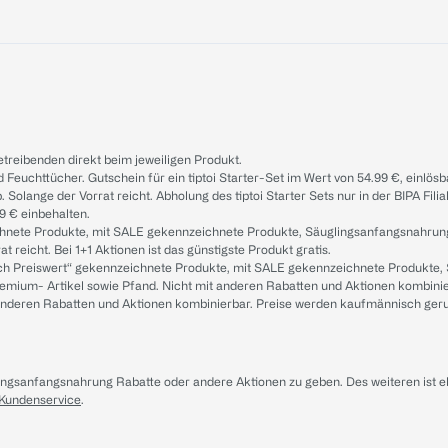
treibenden direkt beim jeweiligen Produkt.
d Feuchttücher. Gutschein für ein tiptoi Starter-Set im Wert von 54.99 €, einlö
. Solange der Vorrat reicht. Abholung des tiptoi Starter Sets nur in der BIPA Fil
9 € einbehalten.
ichnete Produkte, mit SALE gekennzeichnete Produkte, Säuglingsanfangsnahrun
reicht. Bei 1+1 Aktionen ist das günstigste Produkt gratis.
ach Preiswert“ gekennzeichnete Produkte, mit SALE gekennzeichnete Produkte,
remium- Artikel sowie Pfand. Nicht mit anderen Rabatten und Aktionen kombini
t anderen Rabatten und Aktionen kombinierbar. Preise werden kaufmännisch ger
lingsanfangsnahrung Rabatte oder andere Aktionen zu geben. Des weiteren ist 
 Kundenservice
.