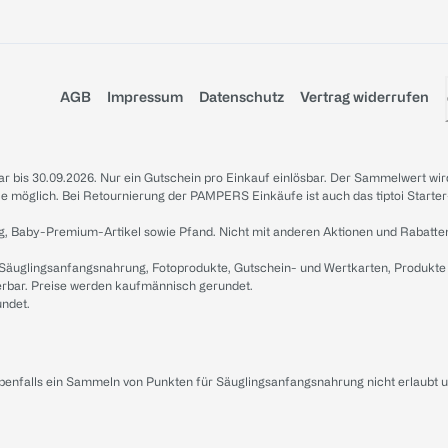
AGB
Impressum
Datenschutz
Vertrag widerrufen
sbar bis 30.09.2026. Nur ein Gutschein pro Einkauf einlösbar. Der Sammelwert wir
iale möglich. Bei Retournierung der PAMPERS Einkäufe ist auch das tiptoi Starter
g, Baby-Premium-Artikel sowie Pfand. Nicht mit anderen Aktionen und Rabatte
 Säuglingsanfangsnahrung, Fotoprodukte, Gutschein- und Wertkarten, Produkte
erbar. Preise werden kaufmännisch gerundet.
undet.
ebenfalls ein Sammeln von Punkten für Säuglingsanfangsnahrung nicht erlaubt 