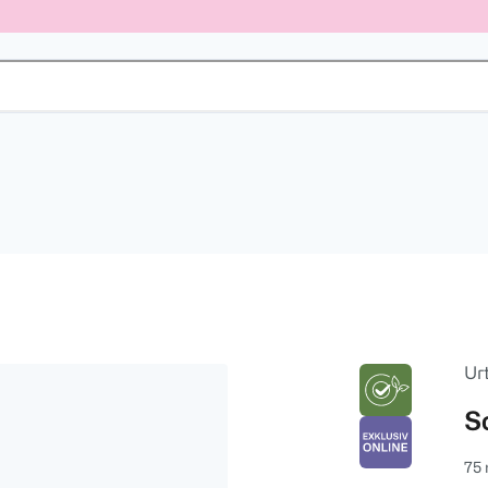
Ur
S
75 