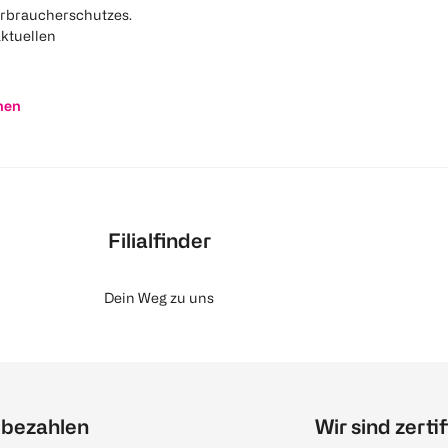
rbraucherschutzes.
aktuellen
nen
Filialfinder
Dein Weg zu uns
 bezahlen
Wir sind zertif