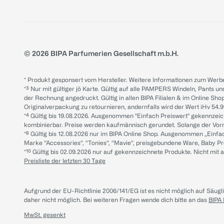
© 2026 BIPA Parfumerien Gesellschaft m.b.H.
* Produkt gesponsert vom Hersteller. Weitere Informationen zum Werbe
*³ Nur mit gültiger jö Karte. Gültig auf alle PAMPERS Windeln, Pants un
der Rechnung angedruckt. Gültig in allen BIPA Filialen & im Online Shop
Originalverpackung zu retournieren, andernfalls wird der Wert iHv 54.9
*⁴ Gültig bis 19.08.2026. Ausgenommen "Einfach Preiswert" gekennze
kombinierbar. Preise werden kaufmännisch gerundet. Solange der Vorrat 
*⁸ Gültig bis 12.08.2026 nur im BIPA Online Shop. Ausgenommen „Einf
Marke “Accessories“, “Tonies“, “Mavie“, preisgebundene Ware, Baby P
*¹⁰ Gültig bis 02.09.2026 nur auf gekennzeichnete Produkte. Nicht mi
Preisliste der letzten 30 Tage
Aufgrund der EU-Richtlinie 2006/141/EG ist es nicht möglich auf Säug
daher nicht möglich.
Bei weiteren Fragen wende dich bitte an das
BIPA
MwSt. gesenkt