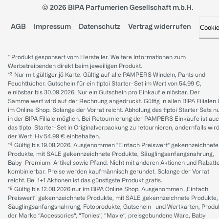
© 2026 BIPA Parfumerien Gesellschaft m.b.H.
AGB
Impressum
Datenschutz
Vertrag widerrufen
Cooki
* Produkt gesponsert vom Hersteller. Weitere Informationen zum
Werbetreibenden direkt beim jeweiligen Produkt.
*³ Nur mit gültiger jö Karte. Gültig auf alle PAMPERS Windeln, Pants und
Feuchttücher. Gutschein für ein tiptoi Starter-Set im Wert von 54.99 €,
einlösbar bis 30.09.2026. Nur ein Gutschein pro Einkauf einlösbar. Der
Sammelwert wird auf der Rechnung angedruckt. Gültig in allen BIPA Filialen
im Online Shop. Solange der Vorrat reicht. Abholung des tiptoi Starter Sets n
in der BIPA Filiale möglich. Bei Retournierung der PAMPERS Einkäufe ist au
das tiptoi Starter-Set in Originalverpackung zu retournieren, andernfalls wir
der Wert iHv 54.99 € einbehalten.
*⁴ Gültig bis 19.08.2026. Ausgenommen "Einfach Preiswert" gekennzeichnete
Produkte, mit SALE gekennzeichnete Produkte, Säuglingsanfangsnahrung,
Baby-Premium-Artikel sowie Pfand. Nicht mit anderen Aktionen und Rabatt
kombinierbar. Preise werden kaufmännisch gerundet. Solange der Vorrat
reicht. Bei 1+1 Aktionen ist das günstigste Produkt gratis.
*⁸ Gültig bis 12.08.2026 nur im BIPA Online Shop. Ausgenommen „Einfach
Preiswert“ gekennzeichnete Produkte, mit SALE gekennzeichnete Produkte,
Säuglingsanfangsnahrung, Fotoprodukte, Gutschein- und Wertkarten, Produ
der Marke “Accessories“, “Tonies“, “Mavie“, preisgebundene Ware, Baby