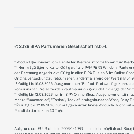
© 2026 BIPA Parfumerien Gesellschaft m.b.H.
* Produkt gesponsert vom Hersteller. Weitere Informationen zum Werbe
*³ Nur mit gültiger jö Karte. Gültig auf alle PAMPERS Windeln, Pants un
der Rechnung angedruckt. Gültig in allen BIPA Filialen & im Online Shop
Originalverpackung zu retournieren, andernfalls wird der Wert iHv 54.9
*⁴ Gültig bis 19.08.2026. Ausgenommen "Einfach Preiswert" gekennze
kombinierbar. Preise werden kaufmännisch gerundet. Solange der Vorrat 
*⁸ Gültig bis 12.08.2026 nur im BIPA Online Shop. Ausgenommen „Einf
Marke “Accessories“, “Tonies“, “Mavie“, preisgebundene Ware, Baby P
*¹⁰ Gültig bis 02.09.2026 nur auf gekennzeichnete Produkte. Nicht mi
Preisliste der letzten 30 Tage
Aufgrund der EU-Richtlinie 2006/141/EG ist es nicht möglich auf Säug
daher nicht möglich.
Bei weiteren Fragen wende dich bitte an das
BIPA