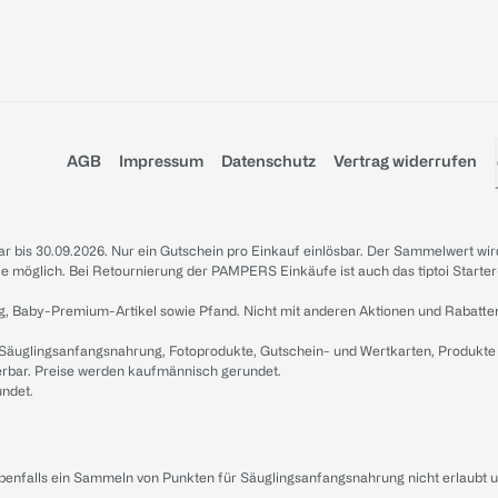
AGB
Impressum
Datenschutz
Vertrag widerrufen
sbar bis 30.09.2026. Nur ein Gutschein pro Einkauf einlösbar. Der Sammelwert wir
iale möglich. Bei Retournierung der PAMPERS Einkäufe ist auch das tiptoi Starter
g, Baby-Premium-Artikel sowie Pfand. Nicht mit anderen Aktionen und Rabatte
 Säuglingsanfangsnahrung, Fotoprodukte, Gutschein- und Wertkarten, Produkte
erbar. Preise werden kaufmännisch gerundet.
undet.
ebenfalls ein Sammeln von Punkten für Säuglingsanfangsnahrung nicht erlaubt 