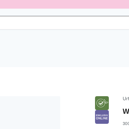
Ur
W
30