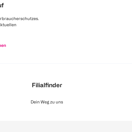
uf
rbraucherschutzes.
aktuellen
nen
Filialfinder
Dein Weg zu uns