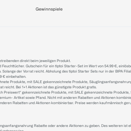
Gewinnspiele
treibenden direkt beim jeweiligen Produkt.
d Feuchttücher. Gutschein für ein tiptoi Starter-Set im Wert von 54.99 €, einlö
. Solange der Vorrat reicht. Abholung des tiptoi Starter Sets nur in der BIPA Fil
9 € einbehalten.
ichnete Produkte, mit SALE gekennzeichnete Produkte, Säuglingsanfangsnahrun
reicht. Bei 1+1 Aktionen ist das günstigste Produkt gratis.
ach Preiswert“ gekennzeichnete Produkte, mit SALE gekennzeichnete Produkte,
remium- Artikel sowie Pfand. Nicht mit anderen Rabatten und Aktionen kombini
t anderen Rabatten und Aktionen kombinierbar. Preise werden kaufmännisch ger
lingsanfangsnahrung Rabatte oder andere Aktionen zu geben. Des weiteren ist 
 Kundenservice
.