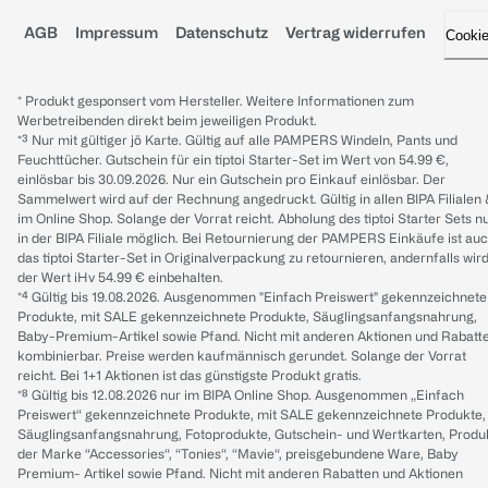
AGB
Impressum
Datenschutz
Vertrag widerrufen
Cooki
* Produkt gesponsert vom Hersteller. Weitere Informationen zum
Werbetreibenden direkt beim jeweiligen Produkt.
*³ Nur mit gültiger jö Karte. Gültig auf alle PAMPERS Windeln, Pants und
Feuchttücher. Gutschein für ein tiptoi Starter-Set im Wert von 54.99 €,
einlösbar bis 30.09.2026. Nur ein Gutschein pro Einkauf einlösbar. Der
Sammelwert wird auf der Rechnung angedruckt. Gültig in allen BIPA Filialen
im Online Shop. Solange der Vorrat reicht. Abholung des tiptoi Starter Sets n
in der BIPA Filiale möglich. Bei Retournierung der PAMPERS Einkäufe ist au
das tiptoi Starter-Set in Originalverpackung zu retournieren, andernfalls wir
der Wert iHv 54.99 € einbehalten.
*⁴ Gültig bis 19.08.2026. Ausgenommen "Einfach Preiswert" gekennzeichnete
Produkte, mit SALE gekennzeichnete Produkte, Säuglingsanfangsnahrung,
Baby-Premium-Artikel sowie Pfand. Nicht mit anderen Aktionen und Rabatt
kombinierbar. Preise werden kaufmännisch gerundet. Solange der Vorrat
reicht. Bei 1+1 Aktionen ist das günstigste Produkt gratis.
*⁸ Gültig bis 12.08.2026 nur im BIPA Online Shop. Ausgenommen „Einfach
Preiswert“ gekennzeichnete Produkte, mit SALE gekennzeichnete Produkte,
Säuglingsanfangsnahrung, Fotoprodukte, Gutschein- und Wertkarten, Produ
der Marke “Accessories“, “Tonies“, “Mavie“, preisgebundene Ware, Baby
Premium- Artikel sowie Pfand. Nicht mit anderen Rabatten und Aktionen