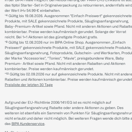
das tiptoi Starter-Set in Originalverpackung zu retournieren, andernfalls wir
der Wert iHv 54.99 € einbehalten.
*⁴ Gültig bis 19.08.2026. Ausgenommen "Einfach Preiswert" gekennzeichnete
Produkte, mit SALE gekennzeichnete Produkte, Säuglingsanfangsnahrung,
Baby-Premium-Artikel sowie Pfand. Nicht mit anderen Aktionen und Rabatt
kombinierbar. Preise werden kaufmännisch gerundet. Solange der Vorrat
reicht. Bei 1+1 Aktionen ist das günstigste Produkt gratis.
*⁸ Gültig bis 12.08.2026 nur im BIPA Online Shop. Ausgenommen „Einfach
Preiswert“ gekennzeichnete Produkte, mit SALE gekennzeichnete Produkte,
Säuglingsanfangsnahrung, Fotoprodukte, Gutschein- und Wertkarten, Produ
der Marke “Accessories“, “Tonies“, “Mavie“, preisgebundene Ware, Baby
Premium- Artikel sowie Pfand. Nicht mit anderen Rabatten und Aktionen
kombinierbar. Preise werden kaufmännisch gerundet.
*¹⁰ Gültig bis 02.09.2026 nur auf gekennzeichnete Produkte. Nicht mit ander
Rabatten und Aktionen kombinierbar. Preise werden kaufmännisch gerundet
Preisliste der letzten 30 Tage
Aufgrund der EU-Richtlinie 2006/141/EG ist es nicht möglich auf
Säuglingsanfangsnahrung Rabatte oder andere Aktionen zu geben. Des
weiteren ist ebenfalls ein Sammeln von Punkten für Säuglingsanfangsnahru
nicht erlaubt und daher nicht möglich.
Bei weiteren Fragen wende dich bitte 
das
BIPA Kundenservice
.