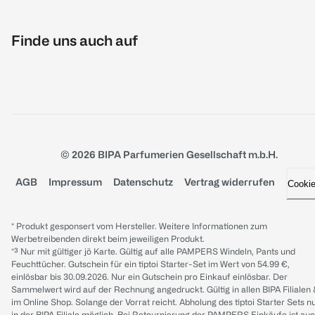
Finde uns auch auf
© 2026 BIPA Parfumerien Gesellschaft m.b.H.
AGB
Impressum
Datenschutz
Vertrag widerrufen
Cooki
* Produkt gesponsert vom Hersteller. Weitere Informationen zum
Werbetreibenden direkt beim jeweiligen Produkt.
*³ Nur mit gültiger jö Karte. Gültig auf alle PAMPERS Windeln, Pants und
Feuchttücher. Gutschein für ein tiptoi Starter-Set im Wert von 54.99 €,
einlösbar bis 30.09.2026. Nur ein Gutschein pro Einkauf einlösbar. Der
Sammelwert wird auf der Rechnung angedruckt. Gültig in allen BIPA Filialen
im Online Shop. Solange der Vorrat reicht. Abholung des tiptoi Starter Sets n
in der BIPA Filiale möglich. Bei Retournierung der PAMPERS Einkäufe ist au