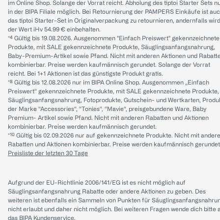
im Online Shop. Solange der Vorrat reicht. Abholung des tiptoi Starter Sets n
in der BIPA Filiale möglich. Bei Retournierung der PAMPERS Einkäufe ist au
das tiptoi Starter-Set in Originalverpackung zu retournieren, andernfalls wir
der Wert iHv 54.99 € einbehalten.
*⁴ Gültig bis 19.08.2026. Ausgenommen "Einfach Preiswert" gekennzeichnete
Produkte, mit SALE gekennzeichnete Produkte, Säuglingsanfangsnahrung,
Baby-Premium-Artikel sowie Pfand. Nicht mit anderen Aktionen und Rabatt
kombinierbar. Preise werden kaufmännisch gerundet. Solange der Vorrat
reicht. Bei 1+1 Aktionen ist das günstigste Produkt gratis.
*⁸ Gültig bis 12.08.2026 nur im BIPA Online Shop. Ausgenommen „Einfach
Preiswert“ gekennzeichnete Produkte, mit SALE gekennzeichnete Produkte,
Säuglingsanfangsnahrung, Fotoprodukte, Gutschein- und Wertkarten, Produ
der Marke “Accessories“, “Tonies“, “Mavie“, preisgebundene Ware, Baby
Premium- Artikel sowie Pfand. Nicht mit anderen Rabatten und Aktionen
kombinierbar. Preise werden kaufmännisch gerundet.
*¹⁰ Gültig bis 02.09.2026 nur auf gekennzeichnete Produkte. Nicht mit ander
Rabatten und Aktionen kombinierbar. Preise werden kaufmännisch gerundet
Preisliste der letzten 30 Tage
Aufgrund der EU-Richtlinie 2006/141/EG ist es nicht möglich auf
Säuglingsanfangsnahrung Rabatte oder andere Aktionen zu geben. Des
weiteren ist ebenfalls ein Sammeln von Punkten für Säuglingsanfangsnahru
nicht erlaubt und daher nicht möglich.
Bei weiteren Fragen wende dich bitte 
das
BIPA Kundenservice
.