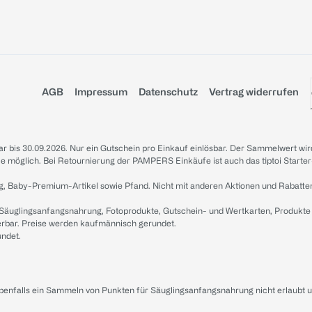
AGB
Impressum
Datenschutz
Vertrag widerrufen
sbar bis 30.09.2026. Nur ein Gutschein pro Einkauf einlösbar. Der Sammelwert wir
iale möglich. Bei Retournierung der PAMPERS Einkäufe ist auch das tiptoi Starter
g, Baby-Premium-Artikel sowie Pfand. Nicht mit anderen Aktionen und Rabatte
 Säuglingsanfangsnahrung, Fotoprodukte, Gutschein- und Wertkarten, Produkte
erbar. Preise werden kaufmännisch gerundet.
undet.
ebenfalls ein Sammeln von Punkten für Säuglingsanfangsnahrung nicht erlaubt 