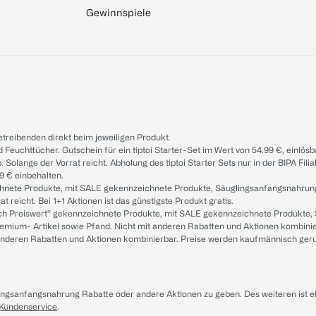
Gewinnspiele
treibenden direkt beim jeweiligen Produkt.
d Feuchttücher. Gutschein für ein tiptoi Starter-Set im Wert von 54.99 €, einlö
. Solange der Vorrat reicht. Abholung des tiptoi Starter Sets nur in der BIPA Fil
9 € einbehalten.
ichnete Produkte, mit SALE gekennzeichnete Produkte, Säuglingsanfangsnahrun
reicht. Bei 1+1 Aktionen ist das günstigste Produkt gratis.
ach Preiswert“ gekennzeichnete Produkte, mit SALE gekennzeichnete Produkte,
remium- Artikel sowie Pfand. Nicht mit anderen Rabatten und Aktionen kombini
t anderen Rabatten und Aktionen kombinierbar. Preise werden kaufmännisch ger
lingsanfangsnahrung Rabatte oder andere Aktionen zu geben. Des weiteren ist 
 Kundenservice
.