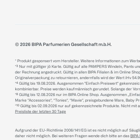
© 2026 BIPA Parfumerien Gesellschaft m.b.H.
* Produkt gesponsert vom Hersteller. Weitere Informationen zum Werbe
*³ Nur mit gültiger jö Karte. Gültig auf alle PAMPERS Windeln, Pants un
der Rechnung angedruckt. Gültig in allen BIPA Filialen & im Online Shop
Originalverpackung zu retournieren, andernfalls wird der Wert iHv 54.9
*⁴ Gültig bis 19.08.2026. Ausgenommen "Einfach Preiswert" gekennze
kombinierbar. Preise werden kaufmännisch gerundet. Solange der Vorrat 
*⁸ Gültig bis 12.08.2026 nur im BIPA Online Shop. Ausgenommen „Einf
Marke “Accessories“, “Tonies“, “Mavie“, preisgebundene Ware, Baby P
*¹⁰ Gültig bis 02.09.2026 nur auf gekennzeichnete Produkte. Nicht mi
Preisliste der letzten 30 Tage
Aufgrund der EU-Richtlinie 2006/141/EG ist es nicht möglich auf Säug
daher nicht möglich.
Bei weiteren Fragen wende dich bitte an das
BIPA