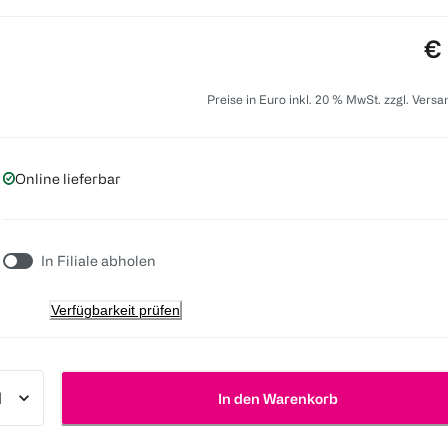
Pr
€ 
Preise in Euro inkl. 20 % MwSt. zzgl. Vers
Online lieferbar
In Filiale abholen
Verfügbarkeit prüfen
In den Warenkorb