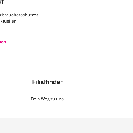
uf
rbraucherschutzes.
aktuellen
nen
Filialfinder
Dein Weg zu uns