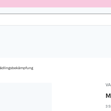
ädlingsbekämpfung
VA
M
3 S