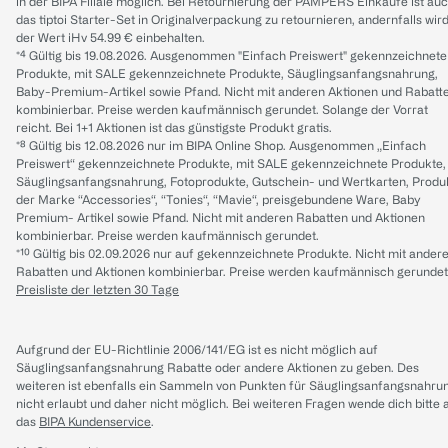
in der BIPA Filiale möglich. Bei Retournierung der PAMPERS Einkäufe ist au
das tiptoi Starter-Set in Originalverpackung zu retournieren, andernfalls wir
der Wert iHv 54.99 € einbehalten.
*⁴ Gültig bis 19.08.2026. Ausgenommen "Einfach Preiswert" gekennzeichnete
Produkte, mit SALE gekennzeichnete Produkte, Säuglingsanfangsnahrung,
Baby-Premium-Artikel sowie Pfand. Nicht mit anderen Aktionen und Rabatt
kombinierbar. Preise werden kaufmännisch gerundet. Solange der Vorrat
reicht. Bei 1+1 Aktionen ist das günstigste Produkt gratis.
*⁸ Gültig bis 12.08.2026 nur im BIPA Online Shop. Ausgenommen „Einfach
Preiswert“ gekennzeichnete Produkte, mit SALE gekennzeichnete Produkte,
Säuglingsanfangsnahrung, Fotoprodukte, Gutschein- und Wertkarten, Produ
der Marke “Accessories“, “Tonies“, “Mavie“, preisgebundene Ware, Baby
Premium- Artikel sowie Pfand. Nicht mit anderen Rabatten und Aktionen
kombinierbar. Preise werden kaufmännisch gerundet.
*¹⁰ Gültig bis 02.09.2026 nur auf gekennzeichnete Produkte. Nicht mit ander
Rabatten und Aktionen kombinierbar. Preise werden kaufmännisch gerundet
Preisliste der letzten 30 Tage
Aufgrund der EU-Richtlinie 2006/141/EG ist es nicht möglich auf
Säuglingsanfangsnahrung Rabatte oder andere Aktionen zu geben. Des
weiteren ist ebenfalls ein Sammeln von Punkten für Säuglingsanfangsnahru
nicht erlaubt und daher nicht möglich.
Bei weiteren Fragen wende dich bitte 
das
BIPA Kundenservice
.