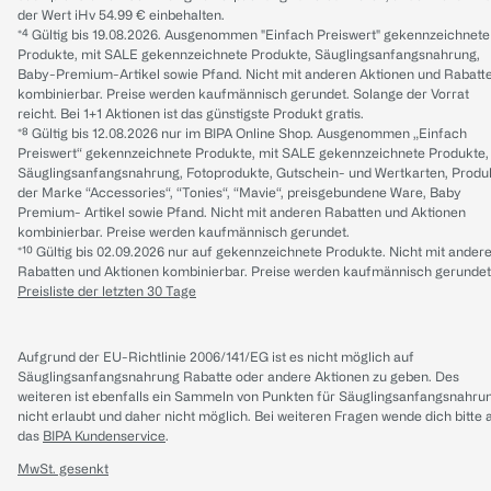
der Wert iHv 54.99 € einbehalten.
*⁴ Gültig bis 19.08.2026. Ausgenommen "Einfach Preiswert" gekennzeichnete
Produkte, mit SALE gekennzeichnete Produkte, Säuglingsanfangsnahrung,
Baby-Premium-Artikel sowie Pfand. Nicht mit anderen Aktionen und Rabatt
kombinierbar. Preise werden kaufmännisch gerundet. Solange der Vorrat
reicht. Bei 1+1 Aktionen ist das günstigste Produkt gratis.
*⁸ Gültig bis 12.08.2026 nur im BIPA Online Shop. Ausgenommen „Einfach
Preiswert“ gekennzeichnete Produkte, mit SALE gekennzeichnete Produkte,
Säuglingsanfangsnahrung, Fotoprodukte, Gutschein- und Wertkarten, Produ
der Marke “Accessories“, “Tonies“, “Mavie“, preisgebundene Ware, Baby
Premium- Artikel sowie Pfand. Nicht mit anderen Rabatten und Aktionen
kombinierbar. Preise werden kaufmännisch gerundet.
*¹⁰ Gültig bis 02.09.2026 nur auf gekennzeichnete Produkte. Nicht mit ander
Rabatten und Aktionen kombinierbar. Preise werden kaufmännisch gerundet
Preisliste der letzten 30 Tage
Aufgrund der EU-Richtlinie 2006/141/EG ist es nicht möglich auf
Säuglingsanfangsnahrung Rabatte oder andere Aktionen zu geben. Des
weiteren ist ebenfalls ein Sammeln von Punkten für Säuglingsanfangsnahru
nicht erlaubt und daher nicht möglich.
Bei weiteren Fragen wende dich bitte 
das
BIPA Kundenservice
.
MwSt. gesenkt