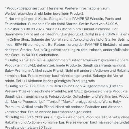
* Produkt gesponsert vom Hersteller. Weitere Informationen zum
Werbetreibenden direkt beim jeweiligen Produkt.
*³ Nur mit gültiger jö Karte. Gültig auf alle PAMPERS Windeln, Pants und
Feuchttücher. Gutschein für ein tiptoi Starter-Set im Wert von 54.99 €,
einlösbar bis 30.09.2026. Nur ein Gutschein pro Einkauf einlösbar. Der
Sammelwert wird auf der Rechnung angedruckt. Gültig in allen BIPA Filialen
im Online Shop. Solange der Vorrat reicht. Abholung des tiptoi Starter Sets n
in der BIPA Filiale möglich. Bei Retournierung der PAMPERS Einkäufe ist au
das tiptoi Starter-Set in Originalverpackung zu retournieren, andernfalls wir
der Wert iHv 54.99 € einbehalten.
*⁴ Gültig bis 19.08.2026. Ausgenommen "Einfach Preiswert" gekennzeichnete
Produkte, mit SALE gekennzeichnete Produkte, Säuglingsanfangsnahrung,
Baby-Premium-Artikel sowie Pfand. Nicht mit anderen Aktionen und Rabatt
kombinierbar. Preise werden kaufmännisch gerundet. Solange der Vorrat
reicht. Bei 1+1 Aktionen ist das günstigste Produkt gratis.
*⁸ Gültig bis 12.08.2026 nur im BIPA Online Shop. Ausgenommen „Einfach
Preiswert“ gekennzeichnete Produkte, mit SALE gekennzeichnete Produkte,
Säuglingsanfangsnahrung, Fotoprodukte, Gutschein- und Wertkarten, Produ
der Marke “Accessories“, “Tonies“, “Mavie“, preisgebundene Ware, Baby
Premium- Artikel sowie Pfand. Nicht mit anderen Rabatten und Aktionen
kombinierbar. Preise werden kaufmännisch gerundet.
*¹⁰ Gültig bis 02.09.2026 nur auf gekennzeichnete Produkte. Nicht mit ander
Rabatten und Aktionen kombinierbar. Preise werden kaufmännisch gerundet
Preisliste der letzten 30 Tage