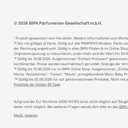
© 2026 BIPA Parfumerien Gesellschaft m.b.H.
* Produkt gesponsert vom Hersteller. Weitere Informationen zum Werbe
*³ Nur mit gültiger jö Karte. Gültig auf alle PAMPERS Windeln, Pants un
der Rechnung angedruckt. Gültig in allen BIPA Filialen & im Online Shop
Originalverpackung zu retournieren, andernfalls wird der Wert iHv 54.9
*⁴ Gültig bis 19.08.2026. Ausgenommen "Einfach Preiswert" gekennze
kombinierbar. Preise werden kaufmännisch gerundet. Solange der Vorrat 
*⁸ Gültig bis 12.08.2026 nur im BIPA Online Shop. Ausgenommen „Einf
Marke “Accessories“, “Tonies“, “Mavie“, preisgebundene Ware, Baby P
*¹⁰ Gültig bis 02.09.2026 nur auf gekennzeichnete Produkte. Nicht mi
Preisliste der letzten 30 Tage
Aufgrund der EU-Richtlinie 2006/141/EG ist es nicht möglich auf Säug
daher nicht möglich.
Bei weiteren Fragen wende dich bitte an das
BIPA
MwSt. gesenkt