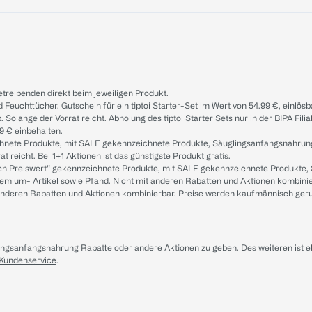
treibenden direkt beim jeweiligen Produkt.
d Feuchttücher. Gutschein für ein tiptoi Starter-Set im Wert von 54.99 €, einlö
. Solange der Vorrat reicht. Abholung des tiptoi Starter Sets nur in der BIPA Fil
9 € einbehalten.
ichnete Produkte, mit SALE gekennzeichnete Produkte, Säuglingsanfangsnahrun
reicht. Bei 1+1 Aktionen ist das günstigste Produkt gratis.
ach Preiswert“ gekennzeichnete Produkte, mit SALE gekennzeichnete Produkte,
remium- Artikel sowie Pfand. Nicht mit anderen Rabatten und Aktionen kombini
t anderen Rabatten und Aktionen kombinierbar. Preise werden kaufmännisch ger
lingsanfangsnahrung Rabatte oder andere Aktionen zu geben. Des weiteren ist 
 Kundenservice
.