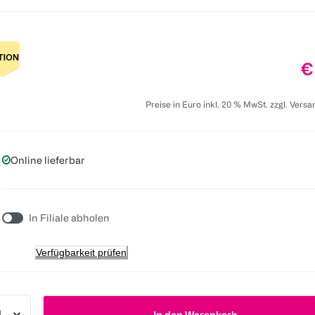
P
€
Preise in Euro inkl. 20 % MwSt. zzgl. Vers
Online lieferbar
In Filiale abholen
Verfügbarkeit prüfen
In den Warenkorb