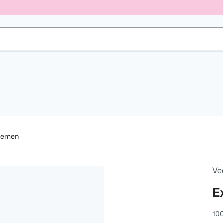
remen
Ve
E
100