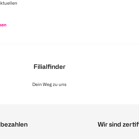
aktuellen
nen
Filialfinder
Dein Weg zu uns
 bezahlen
Wir sind zertif