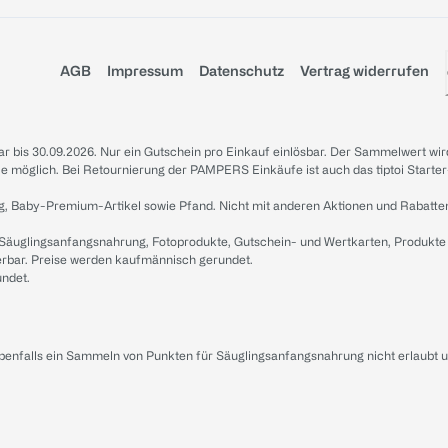
AGB
Impressum
Datenschutz
Vertrag widerrufen
sbar bis 30.09.2026. Nur ein Gutschein pro Einkauf einlösbar. Der Sammelwert wir
iale möglich. Bei Retournierung der PAMPERS Einkäufe ist auch das tiptoi Starter
g, Baby-Premium-Artikel sowie Pfand. Nicht mit anderen Aktionen und Rabatte
 Säuglingsanfangsnahrung, Fotoprodukte, Gutschein- und Wertkarten, Produkte
erbar. Preise werden kaufmännisch gerundet.
undet.
ebenfalls ein Sammeln von Punkten für Säuglingsanfangsnahrung nicht erlaubt 