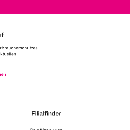
uf
rbraucherschutzes.
aktuellen
nen
Filialfinder
Dein Weg zu uns