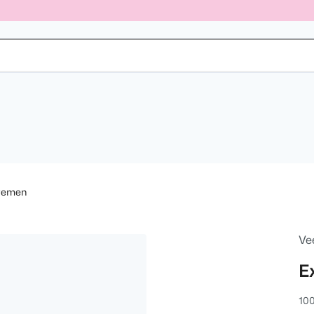
remen
Ve
E
100