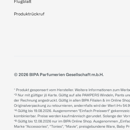
Flugblatt
Produktrückruf
© 2026 BIPA Parfumerien Gesellschaft m.b.H.
* Produkt gesponsert vom Hersteller. Weitere Informationen zum Werbe
*³ Nur mit gültiger jö Karte. Gültig auf alle PAMPERS Windeln, Pants un
der Rechnung angedruckt. Gültig in allen BIPA Filialen & im Online Shop
Originalverpackung zu retournieren, andernfalls wird der Wert iHv 54.9
*⁴ Gültig bis 19.08.2026. Ausgenommen "Einfach Preiswert" gekennze
kombinierbar. Preise werden kaufmännisch gerundet. Solange der Vorrat 
*⁸ Gültig bis 12.08.2026 nur im BIPA Online Shop. Ausgenommen „Einf
Marke “Accessories“, “Tonies“, “Mavie“, preisgebundene Ware, Baby P