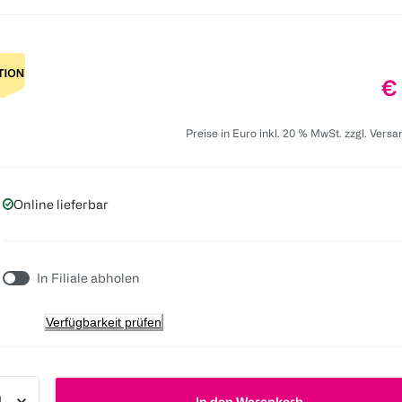
Pr
€
Preise in Euro inkl. 20 % MwSt. zzgl. Vers
Online lieferbar
In Filiale abholen
Verfügbarkeit prüfen
In den Warenkorb