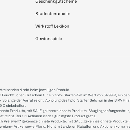
Geschenkgutscheine
Studentenrabatte
Wirkstoff Lexikon
Gewinnspiele
treibenden direkt beim jeweiligen Produkt.
d Feuchttücher. Gutschein für ein tiptoi Starter-Set im Wert von 54.99 €, einlö
. Solange der Vorrat reicht. Abholung des tiptoi Starter Sets nur in der BIPA Fil
9 € einbehalten.
ichnete Produkte, mit SALE gekennzeichnete Produkte, Säuglingsanfangsnahrun
reicht. Bei 1+1 Aktionen ist das günstigste Produkt gratis.
ach Preiswert“ gekennzeichnete Produkte, mit SALE gekennzeichnete Produkte,
remium- Artikel sowie Pfand. Nicht mit anderen Rabatten und Aktionen kombini