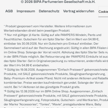
© 2026 BIPA Parfumerien Gesellschaft m.b.H.
AGB
Impressum
Datenschutz
Vertrag widerrufen
Cooki
* Produkt gesponsert vom Hersteller. Weitere Informationen zum
Werbetreibenden direkt beim jeweiligen Produkt.
*³ Nur mit gültiger jö Karte. Gültig auf alle PAMPERS Windeln, Pants und
Feuchttücher. Gutschein für ein tiptoi Starter-Set im Wert von 54.99 €,
einlösbar bis 30.09.2026. Nur ein Gutschein pro Einkauf einlösbar. Der
Sammelwert wird auf der Rechnung angedruckt. Gültig in allen BIPA Filialen
im Online Shop. Solange der Vorrat reicht. Abholung des tiptoi Starter Sets n
in der BIPA Filiale möglich. Bei Retournierung der PAMPERS Einkäufe ist au
das tiptoi Starter-Set in Originalverpackung zu retournieren, andernfalls wir
der Wert iHv 54.99 € einbehalten.
*⁴ Gültig bis 19.08.2026. Ausgenommen "Einfach Preiswert" gekennzeichnete
Produkte, mit SALE gekennzeichnete Produkte, Säuglingsanfangsnahrung,
Baby-Premium-Artikel sowie Pfand. Nicht mit anderen Aktionen und Rabatt
kombinierbar. Preise werden kaufmännisch gerundet. Solange der Vorrat
reicht. Bei 1+1 Aktionen ist das günstigste Produkt gratis.
*⁸ Gültig bis 12.08.2026 nur im BIPA Online Shop. Ausgenommen „Einfach
Preiswert“ gekennzeichnete Produkte, mit SALE gekennzeichnete Produkte,
Säuglingsanfangsnahrung, Fotoprodukte, Gutschein- und Wertkarten, Produ
der Marke “Accessories“, “Tonies“, “Mavie“, preisgebundene Ware, Baby