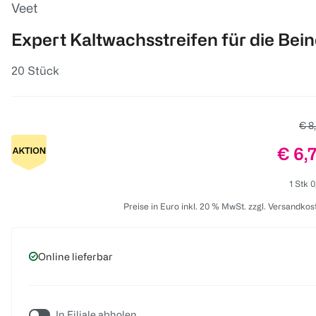
Veet
Expert Kaltwachsstreifen für die Bei
20 Stück
Alte
€ 8
Preis
€ 6,
1 Stk 0
Preise in Euro inkl. 20 % MwSt. zzgl. Versandkos
Online lieferbar
In Filiale abholen