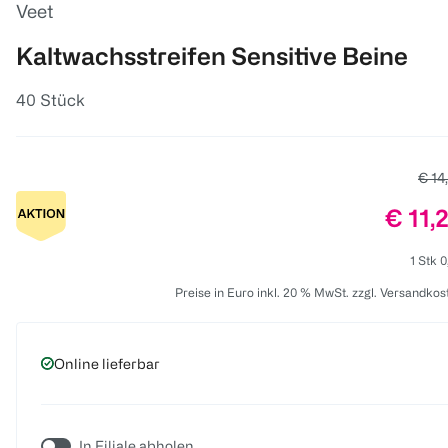
Veet
Kaltwachsstreifen Sensitive Beine
40 Stück
Alter
€ 14
Preis
€ 11,
1 Stk 0
Preise in Euro inkl. 20 % MwSt. zzgl. Versandkos
Online lieferbar
In Filiale abholen