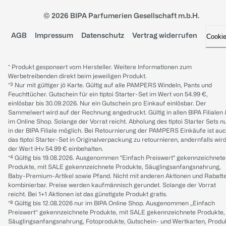
© 2026 BIPA Parfumerien Gesellschaft m.b.H.
AGB
Impressum
Datenschutz
Vertrag widerrufen
Cooki
* Produkt gesponsert vom Hersteller. Weitere Informationen zum
Werbetreibenden direkt beim jeweiligen Produkt.
*³ Nur mit gültiger jö Karte. Gültig auf alle PAMPERS Windeln, Pants und
Feuchttücher. Gutschein für ein tiptoi Starter-Set im Wert von 54.99 €,
einlösbar bis 30.09.2026. Nur ein Gutschein pro Einkauf einlösbar. Der
Sammelwert wird auf der Rechnung angedruckt. Gültig in allen BIPA Filialen
im Online Shop. Solange der Vorrat reicht. Abholung des tiptoi Starter Sets n
in der BIPA Filiale möglich. Bei Retournierung der PAMPERS Einkäufe ist au
das tiptoi Starter-Set in Originalverpackung zu retournieren, andernfalls wir
der Wert iHv 54.99 € einbehalten.
*⁴ Gültig bis 19.08.2026. Ausgenommen "Einfach Preiswert" gekennzeichnete
Produkte, mit SALE gekennzeichnete Produkte, Säuglingsanfangsnahrung,
Baby-Premium-Artikel sowie Pfand. Nicht mit anderen Aktionen und Rabatt
kombinierbar. Preise werden kaufmännisch gerundet. Solange der Vorrat
reicht. Bei 1+1 Aktionen ist das günstigste Produkt gratis.
*⁸ Gültig bis 12.08.2026 nur im BIPA Online Shop. Ausgenommen „Einfach
Preiswert“ gekennzeichnete Produkte, mit SALE gekennzeichnete Produkte,
Säuglingsanfangsnahrung, Fotoprodukte, Gutschein- und Wertkarten, Produ