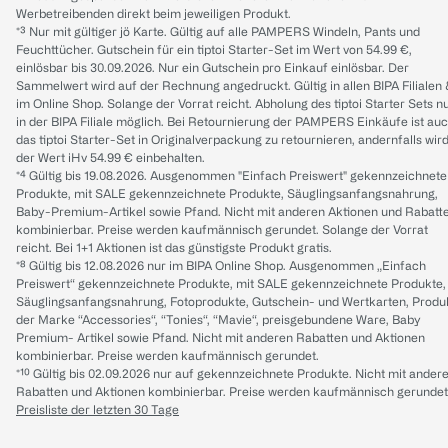
Werbetreibenden direkt beim jeweiligen Produkt.
*³ Nur mit gültiger jö Karte. Gültig auf alle PAMPERS Windeln, Pants und
Feuchttücher. Gutschein für ein tiptoi Starter-Set im Wert von 54.99 €,
einlösbar bis 30.09.2026. Nur ein Gutschein pro Einkauf einlösbar. Der
Sammelwert wird auf der Rechnung angedruckt. Gültig in allen BIPA Filialen
im Online Shop. Solange der Vorrat reicht. Abholung des tiptoi Starter Sets n
in der BIPA Filiale möglich. Bei Retournierung der PAMPERS Einkäufe ist au
das tiptoi Starter-Set in Originalverpackung zu retournieren, andernfalls wir
der Wert iHv 54.99 € einbehalten.
*⁴ Gültig bis 19.08.2026. Ausgenommen "Einfach Preiswert" gekennzeichnete
Produkte, mit SALE gekennzeichnete Produkte, Säuglingsanfangsnahrung,
Baby-Premium-Artikel sowie Pfand. Nicht mit anderen Aktionen und Rabatt
kombinierbar. Preise werden kaufmännisch gerundet. Solange der Vorrat
reicht. Bei 1+1 Aktionen ist das günstigste Produkt gratis.
*⁸ Gültig bis 12.08.2026 nur im BIPA Online Shop. Ausgenommen „Einfach
Preiswert“ gekennzeichnete Produkte, mit SALE gekennzeichnete Produkte,
Säuglingsanfangsnahrung, Fotoprodukte, Gutschein- und Wertkarten, Produ
der Marke “Accessories“, “Tonies“, “Mavie“, preisgebundene Ware, Baby
Premium- Artikel sowie Pfand. Nicht mit anderen Rabatten und Aktionen
kombinierbar. Preise werden kaufmännisch gerundet.
*¹⁰ Gültig bis 02.09.2026 nur auf gekennzeichnete Produkte. Nicht mit ander
Rabatten und Aktionen kombinierbar. Preise werden kaufmännisch gerundet
Preisliste der letzten 30 Tage