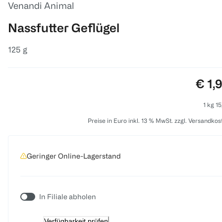
Venandi Animal
Nassfutter Geflügel
125 g
Prei
€ 1,
1 kg 15
Preise in Euro inkl. 13 % MwSt. zzgl. Versandkos
Geringer Online-Lagerstand
In Filiale abholen
Verfügbarkeit prüfen