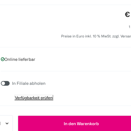
Pr
€
1
Preise in Euro inkl. 10 % MwSt. zzgl. Vers
Online lieferbar
In Filiale abholen
Verfügbarkeit prüfen
In den Warenkorb