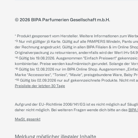
© 2026 BIPA Parfumerien Gesellschaft m.b.H.
* Produkt gesponsert vom Hersteller. Weitere Informationen zum Werbe
*³ Nur mit gültiger jö Karte. Gültig auf alle PAMPERS Windeln, Pants un
der Rechnung angedruckt. Gültig in allen BIPA Filialen & im Online Shop
Originalverpackung zu retournieren, andernfalls wird der Wert iHv 54.9
*⁴ Gültig bis 19.08.2026. Ausgenommen "Einfach Preiswert" gekennze
kombinierbar. Preise werden kaufmännisch gerundet. Solange der Vorrat 
*⁸ Gültig bis 12.08.2026 nur im BIPA Online Shop. Ausgenommen „Einf
Marke “Accessories“, “Tonies“, “Mavie“, preisgebundene Ware, Baby P
*¹⁰ Gültig bis 02.09.2026 nur auf gekennzeichnete Produkte. Nicht mi
Preisliste der letzten 30 Tage
Aufgrund der EU-Richtlinie 2006/141/EG ist es nicht möglich auf Säug
daher nicht möglich.
Bei weiteren Fragen wende dich bitte an das
BIPA
MwSt. gesenkt
Meldung möglicher illegaler Inhalte