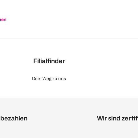
nen
Filialfinder
Dein Weg zu uns
 bezahlen
Wir sind zertif