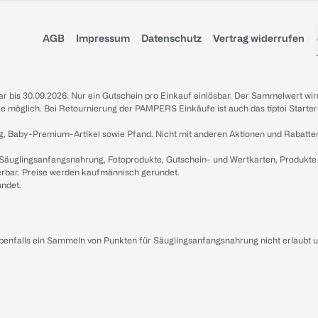
AGB
Impressum
Datenschutz
Vertrag widerrufen
sbar bis 30.09.2026. Nur ein Gutschein pro Einkauf einlösbar. Der Sammelwert wir
iale möglich. Bei Retournierung der PAMPERS Einkäufe ist auch das tiptoi Starter
g, Baby-Premium-Artikel sowie Pfand. Nicht mit anderen Aktionen und Rabatte
 Säuglingsanfangsnahrung, Fotoprodukte, Gutschein- und Wertkarten, Produkte
erbar. Preise werden kaufmännisch gerundet.
undet.
ebenfalls ein Sammeln von Punkten für Säuglingsanfangsnahrung nicht erlaubt 