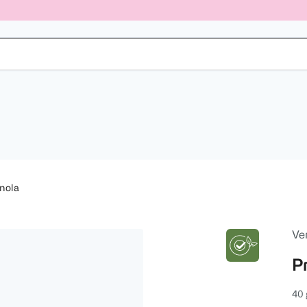
nola
Ver
P
40 