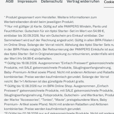
AGB
Impressum
Datenschutz
Vertrag widerrufen
Cooki
* Produkt gesponsert vom Hersteller. Weitere Informationen zum
Werbetreibenden direkt beim jeweiligen Produkt.
*³ Nur mit gültiger jö Karte. Gültig auf alle PAMPERS Windeln, Pants und
Feuchttücher. Gutschein für ein tiptoi Starter-Set im Wert von 54.99 €,
einlösbar bis 30.09.2026. Nur ein Gutschein pro Einkauf einlösbar. Der
Sammelwert wird auf der Rechnung angedruckt. Gültig in allen BIPA Filialen
im Online Shop. Solange der Vorrat reicht. Abholung des tiptoi Starter Sets n
in der BIPA Filiale möglich. Bei Retournierung der PAMPERS Einkäufe ist au
das tiptoi Starter-Set in Originalverpackung zu retournieren, andernfalls wir
der Wert iHv 54.99 € einbehalten.
*⁴ Gültig bis 19.08.2026. Ausgenommen "Einfach Preiswert" gekennzeichnete
Produkte, mit SALE gekennzeichnete Produkte, Säuglingsanfangsnahrung,
Baby-Premium-Artikel sowie Pfand. Nicht mit anderen Aktionen und Rabatt
kombinierbar. Preise werden kaufmännisch gerundet. Solange der Vorrat
reicht. Bei 1+1 Aktionen ist das günstigste Produkt gratis.
*⁸ Gültig bis 12.08.2026 nur im BIPA Online Shop. Ausgenommen „Einfach
Preiswert“ gekennzeichnete Produkte, mit SALE gekennzeichnete Produkte,
Säuglingsanfangsnahrung, Fotoprodukte, Gutschein- und Wertkarten, Produ
der Marke “Accessories“, “Tonies“, “Mavie“, preisgebundene Ware, Baby
Premium- Artikel sowie Pfand. Nicht mit anderen Rabatten und Aktionen
kombinierbar. Preise werden kaufmännisch gerundet.
*¹⁰ Gültig bis 02.09.2026 nur auf gekennzeichnete Produkte. Nicht mit ander