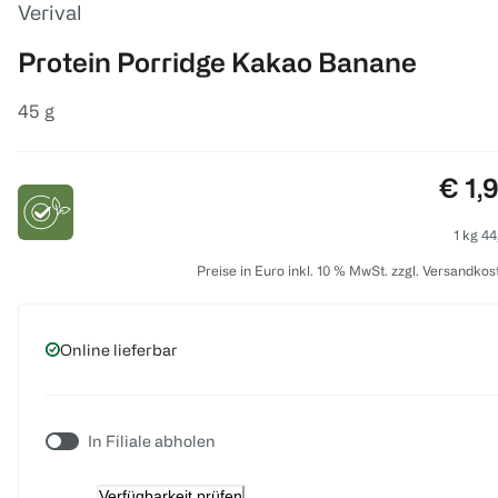
Verival
Protein Porridge Kakao Banane
45 g
Prei
€ 1,
1 kg 44
Preise in Euro inkl. 10 % MwSt. zzgl. Versandkos
Online lieferbar
In Filiale abholen
Verfügbarkeit prüfen