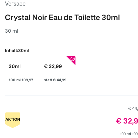
Versace
Crystal Noir Eau de Toilette 30ml
30 ml
Inhalt:
30ml
30ml
€ 32,99
100 ml 109,97
statt € 44,99
Alter
€ 44
Preis:
€ 32,
100 ml 109