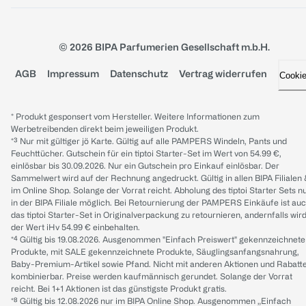
© 2026 BIPA Parfumerien Gesellschaft m.b.H.
AGB
Impressum
Datenschutz
Vertrag widerrufen
Cooki
* Produkt gesponsert vom Hersteller. Weitere Informationen zum
Werbetreibenden direkt beim jeweiligen Produkt.
*³ Nur mit gültiger jö Karte. Gültig auf alle PAMPERS Windeln, Pants und
Feuchttücher. Gutschein für ein tiptoi Starter-Set im Wert von 54.99 €,
einlösbar bis 30.09.2026. Nur ein Gutschein pro Einkauf einlösbar. Der
Sammelwert wird auf der Rechnung angedruckt. Gültig in allen BIPA Filialen
im Online Shop. Solange der Vorrat reicht. Abholung des tiptoi Starter Sets n
in der BIPA Filiale möglich. Bei Retournierung der PAMPERS Einkäufe ist au
das tiptoi Starter-Set in Originalverpackung zu retournieren, andernfalls wir
der Wert iHv 54.99 € einbehalten.
*⁴ Gültig bis 19.08.2026. Ausgenommen "Einfach Preiswert" gekennzeichnete
Produkte, mit SALE gekennzeichnete Produkte, Säuglingsanfangsnahrung,
Baby-Premium-Artikel sowie Pfand. Nicht mit anderen Aktionen und Rabatt
kombinierbar. Preise werden kaufmännisch gerundet. Solange der Vorrat
reicht. Bei 1+1 Aktionen ist das günstigste Produkt gratis.
*⁸ Gültig bis 12.08.2026 nur im BIPA Online Shop. Ausgenommen „Einfach