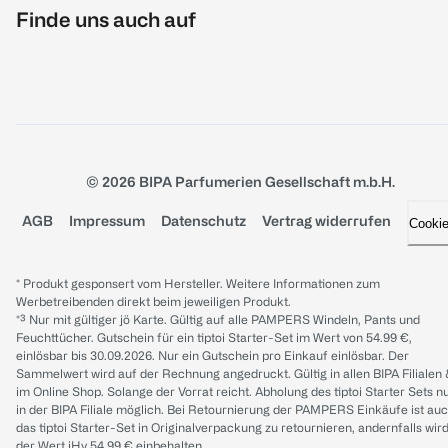
Finde uns auch auf
© 2026 BIPA Parfumerien Gesellschaft m.b.H.
AGB
Impressum
Datenschutz
Vertrag widerrufen
Cooki
* Produkt gesponsert vom Hersteller. Weitere Informationen zum
Werbetreibenden direkt beim jeweiligen Produkt.
*³ Nur mit gültiger jö Karte. Gültig auf alle PAMPERS Windeln, Pants und
Feuchttücher. Gutschein für ein tiptoi Starter-Set im Wert von 54.99 €,
einlösbar bis 30.09.2026. Nur ein Gutschein pro Einkauf einlösbar. Der
Sammelwert wird auf der Rechnung angedruckt. Gültig in allen BIPA Filialen
im Online Shop. Solange der Vorrat reicht. Abholung des tiptoi Starter Sets n
in der BIPA Filiale möglich. Bei Retournierung der PAMPERS Einkäufe ist au
das tiptoi Starter-Set in Originalverpackung zu retournieren, andernfalls wir
der Wert iHv 54.99 € einbehalten.