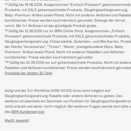
*⁴ Gültig bis 19.08.2026. Ausgenommen "Einfach Preiswert" gekennzeichnete
Produkte, mit SALE gekennzeichnete Produkte, Säuglingsanfangsnahrung,
Baby-Premium-Artikel sowie Pfand. Nicht mit anderen Aktionen und Rabatt
kombinierbar. Preise werden kaufmännisch gerundet. Solange der Vorrat
reicht. Bei 1+1 Aktionen ist das günstigste Produkt gratis.
*⁸ Gültig bis 12.08.2026 nur im BIPA Online Shop. Ausgenommen „Einfach
Preiswert“ gekennzeichnete Produkte, mit SALE gekennzeichnete Produkte,
Säuglingsanfangsnahrung, Fotoprodukte, Gutschein- und Wertkarten, Produ
der Marke “Accessories“, “Tonies“, “Mavie“, preisgebundene Ware, Baby
Premium- Artikel sowie Pfand. Nicht mit anderen Rabatten und Aktionen
kombinierbar. Preise werden kaufmännisch gerundet.
*¹⁰ Gültig bis 02.09.2026 nur auf gekennzeichnete Produkte. Nicht mit ander
Rabatten und Aktionen kombinierbar. Preise werden kaufmännisch gerundet
Preisliste der letzten 30 Tage
Aufgrund der EU-Richtlinie 2006/141/EG ist es nicht möglich auf
Säuglingsanfangsnahrung Rabatte oder andere Aktionen zu geben. Des
weiteren ist ebenfalls ein Sammeln von Punkten für Säuglingsanfangsnahru
nicht erlaubt und daher nicht möglich.
Bei weiteren Fragen wende dich bitte 
das
BIPA Kundenservice
.
MwSt. gesenkt