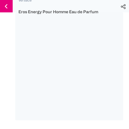
Weiter
Für
Für
Für
zum
300 Ös
500 Ös
150 Ös
Eros Energy Pour Homme Eau de Parfum
Inhalt
-20%
-10%
-15%