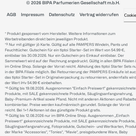
© 2026 BIPA Parfumerien Gesellschaft m.b.H.
AGB
Impressum
Datenschutz
Vertrag widerrufen
Cooki
* Produkt gesponsert vom Hersteller. Weitere Informationen zum
Werbetreibenden direkt beim jeweiligen Produkt.
*³ Nur mit gültiger jö Karte. Gültig auf alle PAMPERS Windeln, Pants und
Feuchttücher. Gutschein für ein tiptoi Starter-Set im Wert von 54.99 €,
einlösbar bis 30.09.2026. Nur ein Gutschein pro Einkauf einlösbar. Der
Sammelwert wird auf der Rechnung angedruckt. Gültig in allen BIPA Filialen
im Online Shop. Solange der Vorrat reicht. Abholung des tiptoi Starter Sets n
in der BIPA Filiale möglich. Bei Retournierung der PAMPERS Einkäufe ist au
das tiptoi Starter-Set in Originalverpackung zu retournieren, andernfalls wir
der Wert iHv 54.99 € einbehalten.
*⁴ Gültig bis 19.08.2026. Ausgenommen "Einfach Preiswert" gekennzeichnete
Produkte, mit SALE gekennzeichnete Produkte, Säuglingsanfangsnahrung,
Baby-Premium-Artikel sowie Pfand. Nicht mit anderen Aktionen und Rabatt
kombinierbar. Preise werden kaufmännisch gerundet. Solange der Vorrat
reicht. Bei 1+1 Aktionen ist das günstigste Produkt gratis.
*⁸ Gültig bis 12.08.2026 nur im BIPA Online Shop. Ausgenommen „Einfach
Preiswert“ gekennzeichnete Produkte, mit SALE gekennzeichnete Produkte,
Säuglingsanfangsnahrung, Fotoprodukte, Gutschein- und Wertkarten, Produ
der Marke “Accessories“, “Tonies“, “Mavie“, preisgebundene Ware, Baby