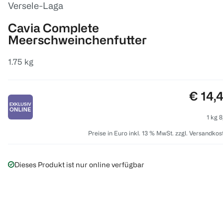
Versele-Laga
Cavia Complete
Meerschweinchenfutter
1.75 kg
Preis:
€ 14,
1 kg 8
Preise in Euro inkl. 13 % MwSt. zzgl. Versandkos
Dieses Produkt ist nur online verfügbar